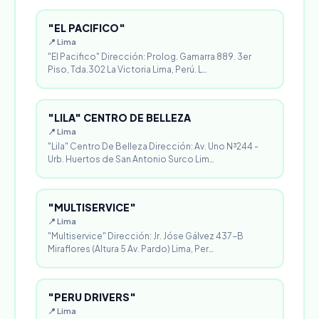
"EL PACIFICO"
📍 Lima
"El Pacifico" Dirección: Prolog. Gamarra 889. 3er
Piso, Tda.302 La Victoria Lima, Perú. L…
"LILA" CENTRO DE BELLEZA
📍 Lima
"Lila" Centro De Belleza Dirección: Av. Uno N³244 -
Urb. Huertos de San Antonio Surco Lim…
"MULTISERVICE"
📍 Lima
"Multiservice" Dirección: Jr. Jóse Gálvez 437-B
Miraflores (Altura 5 Av. Pardo) Lima, Per…
"PERU DRIVERS"
📍 Lima