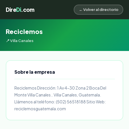
Dire
Di
.com
← Volver al directorio
Reciclemos
📍 Villa Canales
Sobre la empresa
Reciclemos Dirección: 1 Av 4-30 Zona 2 Boca Del
Monte Villa Canales.. Villa Canales, Guatemala.
Llámenos al teléfono: (502) 56518188 Sitio Web:
reciclemosguatemala.com