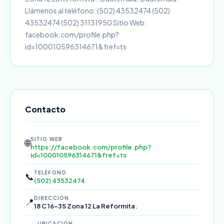
Llámenos al teléfono: (502) 43532474 (502)
43532474 (502) 31131950 Sitio Web:
facebook.com/profile.php?
id=100010596314671&fref=ts
Contacto
SITIO WEB
🌐
https://facebook.com/profile.php?
id=100010596314671&fref=ts
TELÉFONO
📞
(502) 43532474
DIRECCIÓN
📍
18 C 16-35 Zona 12 La Reformita.
UBICACIÓN