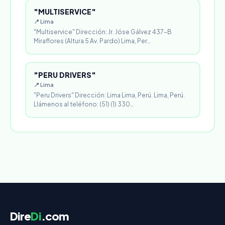
"MULTISERVICE"
📍 Lima
"Multiservice" Dirección: Jr. Jóse Gálvez 437-B
Miraflores (Altura 5 Av. Pardo) Lima, Per…
"PERU DRIVERS"
📍 Lima
"Peru Drivers" Dirección: Lima Lima, Perú. Lima, Perú.
Llámenos al teléfono: (51) (1) 330…
Dire
Di
.com