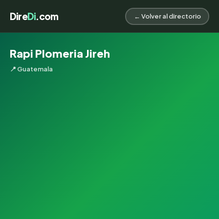
Dire
Di
.com
← Volver al directorio
Rapi Plomeria Jireh
📍 Guatemala