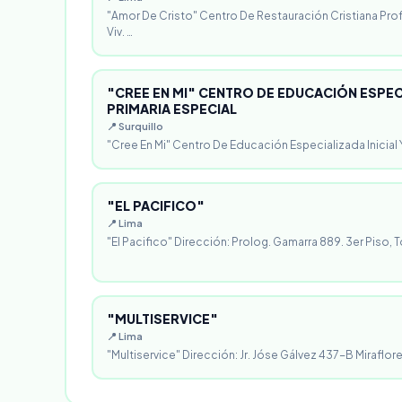
"Amor De Cristo" Centro De Restauración Cristiana Pro
Viv. …
"CREE EN MI" CENTRO DE EDUCACIÓN ESPECI
PRIMARIA ESPECIAL
📍 Surquillo
"Cree En Mi" Centro De Educación Especializada Inicial Y
"EL PACIFICO"
📍 Lima
"El Pacifico" Dirección: Prolog. Gamarra 889. 3er Piso, T
"MULTISERVICE"
📍 Lima
"Multiservice" Dirección: Jr. Jóse Gálvez 437-B Miraflores