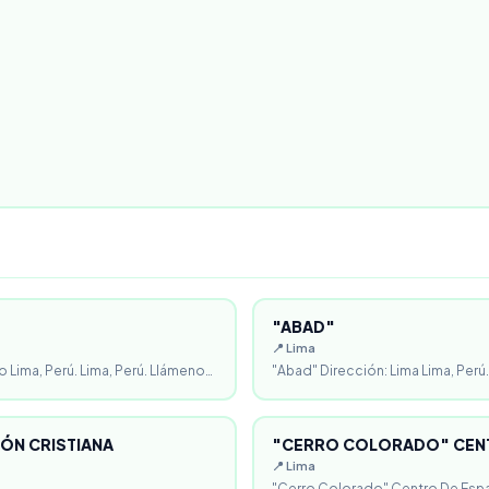
"ABAD"
📍 Lima
o Lima, Perú. Lima, Perú. Llámeno…
"Abad" Dirección: Lima Lima, Perú.
ÓN CRISTIANA
"CERRO COLORADO" CENT
📍 Lima
"Cerro Colorado" Centro De Espa