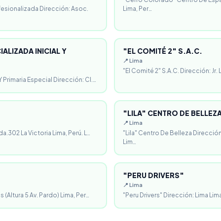
fesionalizada Dirección: Asoc.
Lima, Per…
ALIZADA INICIAL Y
"EL COMITÉ 2" S.A.C.
📍 Lima
"El Comité 2" S.A.C. Dirección: Jr.
 Primaria Especial Dirección: Cl.…
"LILA" CENTRO DE BELLEZ
📍 Lima
da.302 La Victoria Lima, Perú. L…
"Lila" Centro De Belleza Direcció
Lim…
"PERU DRIVERS"
📍 Lima
 (Altura 5 Av. Pardo) Lima, Per…
"Peru Drivers" Dirección: Lima Lima