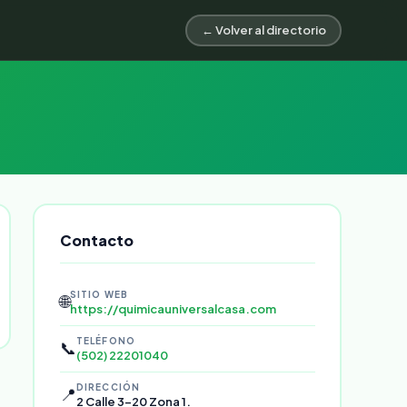
← Volver al directorio
Contacto
SITIO WEB
🌐
https://quimicauniversalcasa.com
TELÉFONO
📞
(502) 22201040
DIRECCIÓN
📍
2 Calle 3-20 Zona 1.