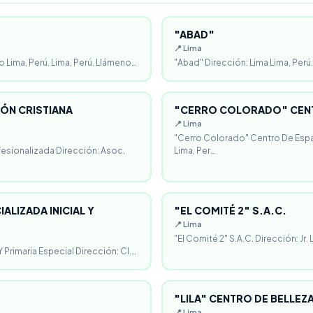
"ABAD"
📍 Lima
o Lima, Perú. Lima, Perú. Llámeno…
"Abad" Dirección: Lima Lima, Perú.
ÓN CRISTIANA
"CERRO COLORADO" CENT
📍 Lima
"Cerro Colorado" Centro De Espa
fesionalizada Dirección: Asoc.
Lima, Per…
ALIZADA INICIAL Y
"EL COMITÉ 2" S.A.C.
📍 Lima
"El Comité 2" S.A.C. Dirección: Jr.
 Primaria Especial Dirección: Cl.…
"LILA" CENTRO DE BELLEZ
📍 Lima