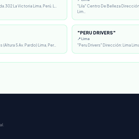
da.302 La Victoria Lima, Perú. L…
"Lila" Centro De Belleza Direcció
Lim…
"PERU DRIVERS"
📍 Lima
 (Altura 5 Av. Pardo) Lima, Per…
"Peru Drivers" Dirección: Lima Lima
al.