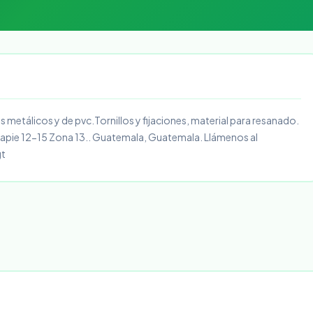
es metálicos y de pvc.Tornillos y fijaciones, material para resanado.
capie 12-15 Zona 13.. Guatemala, Guatemala. Llámenos al
gt