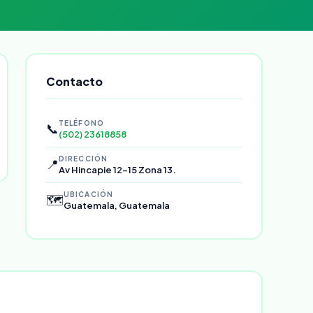
Contacto
TELÉFONO
📞
(502) 23618858
DIRECCIÓN
📍
Av Hincapie 12-15 Zona 13.
UBICACIÓN
🗺️
Guatemala, Guatemala