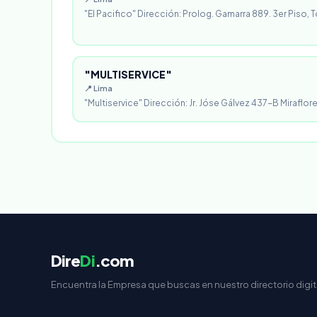
"El Pacifico" Dirección: Prolog. Gamarra 889. 3er Piso, T
"MULTISERVICE"
📍 Lima
"Multiservice" Dirección: Jr. Jóse Gálvez 437-B Miraflores
Dire
Di
.com
Encuentra la Empresa que buscas en nuestro directorio digit