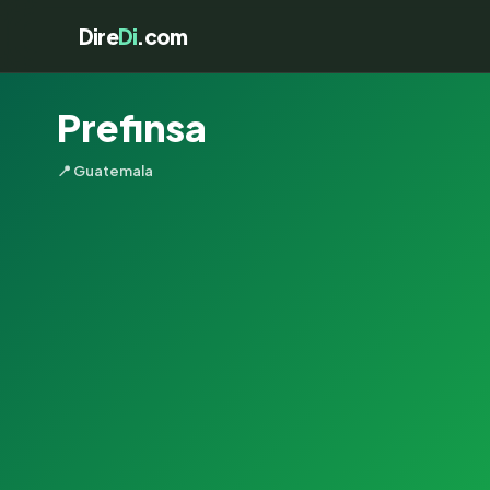
Dire
Di
.com
Prefinsa
📍 Guatemala