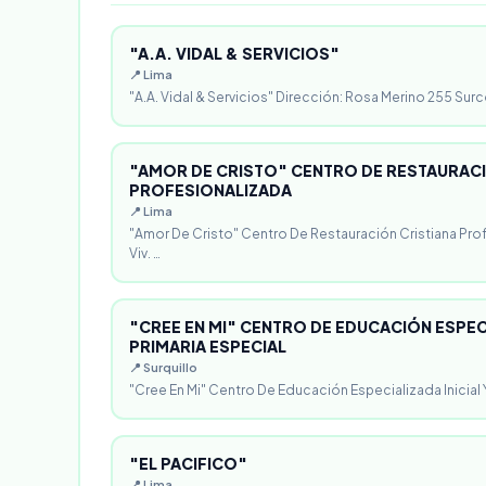
"A.A. VIDAL & SERVICIOS"
📍 Lima
"A.A. Vidal & Servicios" Dirección: Rosa Merino 255 Surc
"AMOR DE CRISTO" CENTRO DE RESTAURACI
PROFESIONALIZADA
📍 Lima
"Amor De Cristo" Centro De Restauración Cristiana Pro
Viv. …
"CREE EN MI" CENTRO DE EDUCACIÓN ESPECI
PRIMARIA ESPECIAL
📍 Surquillo
"Cree En Mi" Centro De Educación Especializada Inicial Y
"EL PACIFICO"
📍 Lima