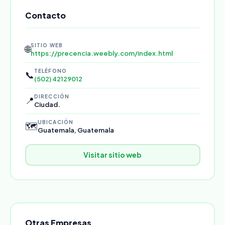
Contacto
SITIO WEB
🌐
https://precencia.weebly.com/index.html
TELÉFONO
📞
(502) 42129012
DIRECCIÓN
📍
Ciudad.
UBICACIÓN
🗺️
Guatemala, Guatemala
Visitar sitio web
Otras Empresas