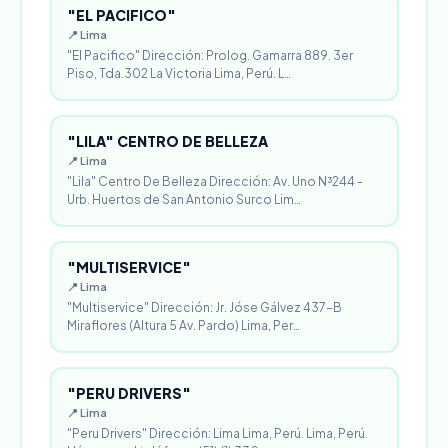
"EL PACIFICO"
📍 Lima
"El Pacifico" Dirección: Prolog. Gamarra 889. 3er
Piso, Tda.302 La Victoria Lima, Perú. L…
"LILA" CENTRO DE BELLEZA
📍 Lima
"Lila" Centro De Belleza Dirección: Av. Uno N³244 -
Urb. Huertos de San Antonio Surco Lim…
"MULTISERVICE"
📍 Lima
"Multiservice" Dirección: Jr. Jóse Gálvez 437-B
Miraflores (Altura 5 Av. Pardo) Lima, Per…
"PERU DRIVERS"
📍 Lima
"Peru Drivers" Dirección: Lima Lima, Perú. Lima, Perú.