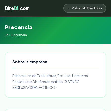
Dire
Di
.com
← Volver al directorio
Precencia
📍 Guatemala
Sobre la empresa
Fabricantes de Exhibidores, Rótulos, Hacemos
Realidad tus Diseños en Acrílico. DISEÑOS
EXCLUSIVOS EN ACRILICO.