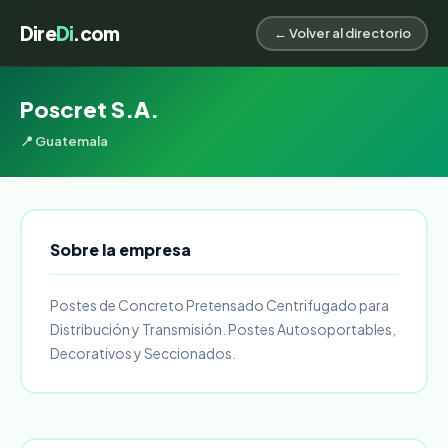
Dire
Di
.com
← Volver al directorio
Poscret S.A.
📍 Guatemala
Sobre la empresa
Postes de Concreto Pretensado Centrifugado para
Distribución y Transmisión. Postes Autosoportables,
Decorativos y Seccionados.