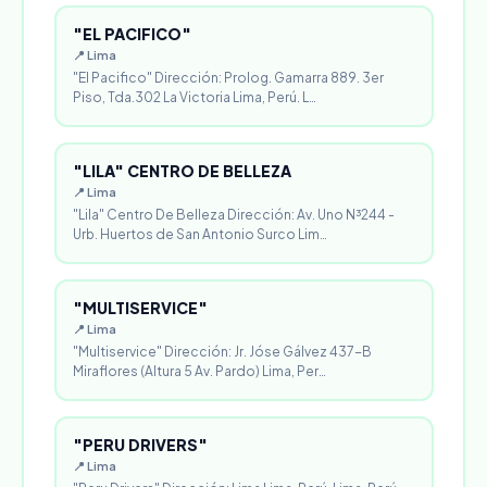
"EL PACIFICO"
📍 Lima
"El Pacifico" Dirección: Prolog. Gamarra 889. 3er
Piso, Tda.302 La Victoria Lima, Perú. L…
"LILA" CENTRO DE BELLEZA
📍 Lima
"Lila" Centro De Belleza Dirección: Av. Uno N³244 -
Urb. Huertos de San Antonio Surco Lim…
"MULTISERVICE"
📍 Lima
"Multiservice" Dirección: Jr. Jóse Gálvez 437-B
Miraflores (Altura 5 Av. Pardo) Lima, Per…
"PERU DRIVERS"
📍 Lima