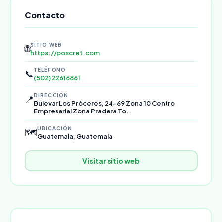
Contacto
SITIO WEB
🌐
https://poscret.com
TELÉFONO
📞
(502) 22616861
DIRECCIÓN
📍
Bulevar Los Próceres, 24-69 Zona 10 Centro
Empresarial Zona Pradera To.
UBICACIÓN
🗺️
Guatemala, Guatemala
Visitar sitio web