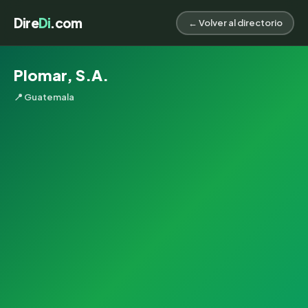
Dire
Di
.com
← Volver al directorio
Plomar, S.A.
📍 Guatemala