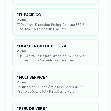
"EL PACIFICO"
📍 Lima
"El Pacifico" Dirección: Prolog. Gamarra 889. 3er
Piso, Tda.302 La Victoria Lima, Perú. L…
"LILA" CENTRO DE BELLEZA
📍 Lima
"Lila" Centro De Belleza Dirección: Av. Uno N³244 -
Urb. Huertos de San Antonio Surco Lim…
"MULTISERVICE"
📍 Lima
"Multiservice" Dirección: Jr. Jóse Gálvez 437-B
Miraflores (Altura 5 Av. Pardo) Lima, Per…
"PERU DRIVERS"