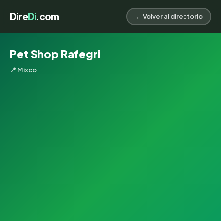
Dire
Di
.com
← Volver al directorio
Pet Shop Rafegri
📍 Mixco