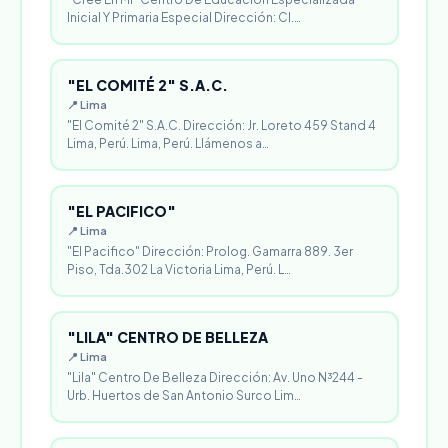
Inicial Y Primaria Especial Dirección: Cl.…
"EL COMITÉ 2" S.A.C.
📍 Lima
"El Comité 2" S.A.C. Dirección: Jr. Loreto 459 Stand 4
Lima, Perú. Lima, Perú. Llámenos a…
"EL PACIFICO"
📍 Lima
"El Pacifico" Dirección: Prolog. Gamarra 889. 3er
Piso, Tda.302 La Victoria Lima, Perú. L…
"LILA" CENTRO DE BELLEZA
📍 Lima
"Lila" Centro De Belleza Dirección: Av. Uno N³244 -
Urb. Huertos de San Antonio Surco Lim…