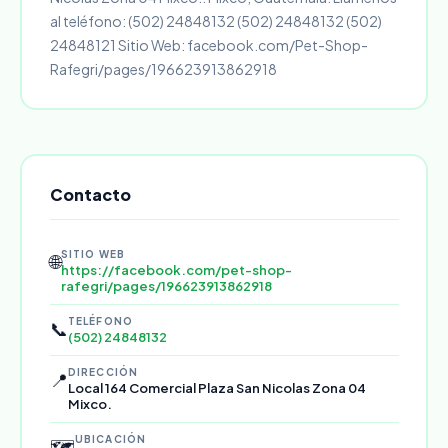
al teléfono: (502) 24848132 (502) 24848132 (502)
24848121 Sitio Web: facebook.com/Pet-Shop-
Rafegri/pages/196623913862918
Contacto
SITIO WEB
🌐
https://facebook.com/pet-shop-
rafegri/pages/196623913862918
TELÉFONO
📞
(502) 24848132
DIRECCIÓN
📍
Local 164 Comercial Plaza San Nicolas Zona 04
Mixco.
UBICACIÓN
🗺️