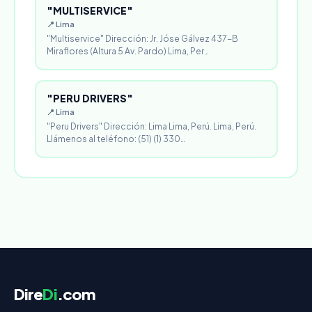
"MULTISERVICE"
📍 Lima
"Multiservice" Dirección: Jr. Jóse Gálvez 437-B
Miraflores (Altura 5 Av. Pardo) Lima, Per…
"PERU DRIVERS"
📍 Lima
"Peru Drivers" Dirección: Lima Lima, Perú. Lima, Perú.
Llámenos al teléfono: (51) (1) 330…
Dire
Di
.com