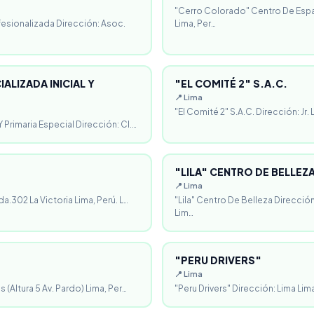
"Cerro Colorado" Centro De Espa
fesionalizada Dirección: Asoc.
Lima, Per…
ALIZADA INICIAL Y
"EL COMITÉ 2" S.A.C.
📍 Lima
"El Comité 2" S.A.C. Dirección: Jr.
 Primaria Especial Dirección: Cl.…
"LILA" CENTRO DE BELLEZ
📍 Lima
da.302 La Victoria Lima, Perú. L…
"Lila" Centro De Belleza Direcció
Lim…
"PERU DRIVERS"
📍 Lima
 (Altura 5 Av. Pardo) Lima, Per…
"Peru Drivers" Dirección: Lima Lima