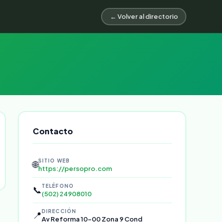
← Volver al directorio
Contacto
SITIO WEB
🌐
https://persopro.com
TELÉFONO
📞
(502) 24908010
DIRECCIÓN
📍
Av Reforma 10-00 Zona 9 Cond