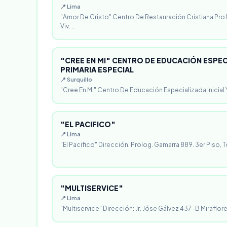
📍 Lima
"Amor De Cristo" Centro De Restauración Cristiana Pro
Viv. …
"CREE EN MI" CENTRO DE EDUCACIÓN ESPECI
PRIMARIA ESPECIAL
📍 Surquillo
"Cree En Mi" Centro De Educación Especializada Inicial Y
"EL PACIFICO"
📍 Lima
"El Pacifico" Dirección: Prolog. Gamarra 889. 3er Piso, T
"MULTISERVICE"
📍 Lima
"Multiservice" Dirección: Jr. Jóse Gálvez 437-B Miraflores