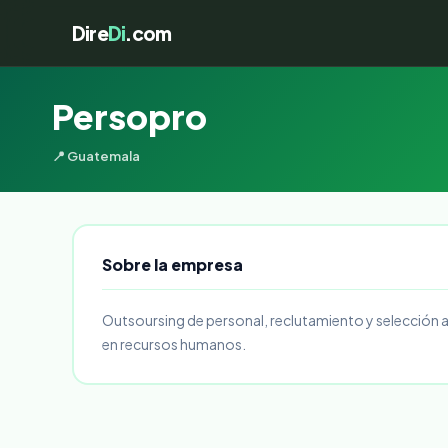
Dire
Di
.com
Persopro
📍 Guatemala
Sobre la empresa
Outsoursing de personal, reclutamiento y selección 
en recursos humanos.