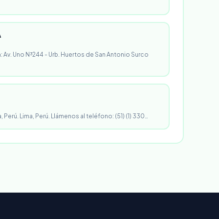
A
n: Av. Uno N³244 - Urb. Huertos de San Antonio Surco
, Perú. Lima, Perú. Llámenos al teléfono: (51) (1) 330…