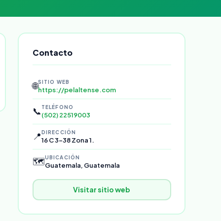
Contacto
SITIO WEB
🌐
https://pelaltense.com
TELÉFONO
📞
(502) 22519003
DIRECCIÓN
📍
16 C 3-38 Zona 1.
UBICACIÓN
🗺️
Guatemala, Guatemala
Visitar sitio web