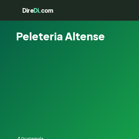
Dire
Di
.com
Peleteria Altense
📍 Guatemala