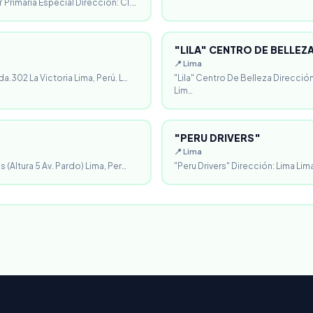
 Primaria Especial Dirección: Cl.…
"LILA" CENTRO DE BELLEZ
📍 Lima
da.302 La Victoria Lima, Perú. L…
"Lila" Centro De Belleza Direcció
Lim…
"PERU DRIVERS"
📍 Lima
 (Altura 5 Av. Pardo) Lima, Per…
"Peru Drivers" Dirección: Lima Lima