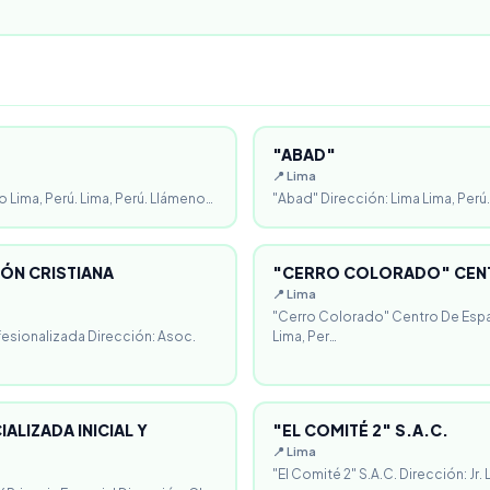
"ABAD"
📍 Lima
o Lima, Perú. Lima, Perú. Llámeno…
"Abad" Dirección: Lima Lima, Perú.
ÓN CRISTIANA
"CERRO COLORADO" CENT
📍 Lima
"Cerro Colorado" Centro De Espa
fesionalizada Dirección: Asoc.
Lima, Per…
ALIZADA INICIAL Y
"EL COMITÉ 2" S.A.C.
📍 Lima
"El Comité 2" S.A.C. Dirección: Jr.