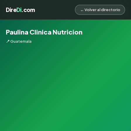
Dire
Di
.com
← Volver al directorio
Paulina Clinica Nutricion
📍 Guatemala