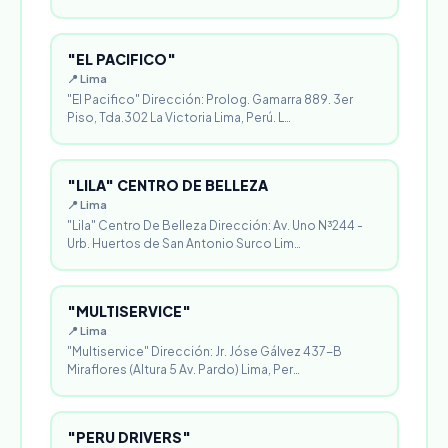
"EL PACIFICO"
📍 Lima
"El Pacifico" Dirección: Prolog. Gamarra 889. 3er
Piso, Tda.302 La Victoria Lima, Perú. L…
"LILA" CENTRO DE BELLEZA
📍 Lima
"Lila" Centro De Belleza Dirección: Av. Uno N³244 -
Urb. Huertos de San Antonio Surco Lim…
"MULTISERVICE"
📍 Lima
"Multiservice" Dirección: Jr. Jóse Gálvez 437-B
Miraflores (Altura 5 Av. Pardo) Lima, Per…
"PERU DRIVERS"