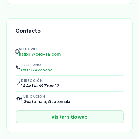
Contacto
SITIO WEB
🌐
https://pex-sa.com
TELÉFONO
📞
(502) 24235353
DIRECCIÓN
📍
14 Av 14-69 Zona 12.
UBICACIÓN
🗺️
Guatemala, Guatemala
Visitar sitio web