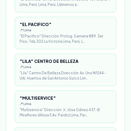
Lima, Perú. Lima, Perú. Llámenos a…
"EL PACIFICO"
📍 Lima
"El Pacifico" Dirección: Prolog. Gamarra 889. 3er
Piso, Tda.302 La Victoria Lima, Perú. L…
"LILA" CENTRO DE BELLEZA
📍 Lima
"Lila" Centro De Belleza Dirección: Av. Uno N³244 -
Urb. Huertos de San Antonio Surco Lim…
"MULTISERVICE"
📍 Lima
"Multiservice" Dirección: Jr. Jóse Gálvez 437-B
Miraflores (Altura 5 Av. Pardo) Lima, Per…