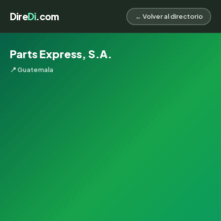
Dire
Di
.com
← Volver al directorio
Parts Express, S.A.
📍 Guatemala