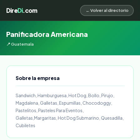
Dire
Di
.com
← Volver al directorio
Panificadora Americana
📍 Guatemala
Sobre la empresa
Sandwich, Hamburguesa, Hot Dog, Bollo, Pirujo,
Magdalena, Galletas, Espumillas, Chocodoggy,
Pastelitos, Pasteles Para Eventos,
Galletas,Margaritas, Hot Dog Submarino, Quesadilla,
Cubiletes