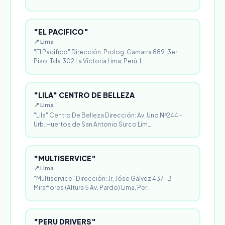
"EL PACIFICO"
📍 Lima
"El Pacifico" Dirección: Prolog. Gamarra 889. 3er
Piso, Tda.302 La Victoria Lima, Perú. L…
"LILA" CENTRO DE BELLEZA
📍 Lima
"Lila" Centro De Belleza Dirección: Av. Uno N³244 -
Urb. Huertos de San Antonio Surco Lim…
"MULTISERVICE"
📍 Lima
"Multiservice" Dirección: Jr. Jóse Gálvez 437-B
Miraflores (Altura 5 Av. Pardo) Lima, Per…
"PERU DRIVERS"