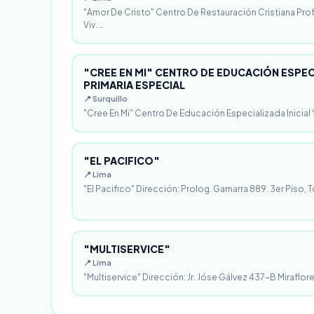
"Amor De Cristo" Centro De Restauración Cristiana Pro
Viv. …
"CREE EN MI" CENTRO DE EDUCACIÓN ESPECI
PRIMARIA ESPECIAL
📍 Surquillo
"Cree En Mi" Centro De Educación Especializada Inicial Y
"EL PACIFICO"
📍 Lima
"El Pacifico" Dirección: Prolog. Gamarra 889. 3er Piso, T
"MULTISERVICE"
📍 Lima
"Multiservice" Dirección: Jr. Jóse Gálvez 437-B Miraflores