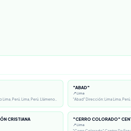
"ABAD"
📍 Lima
o Lima, Perú. Lima, Perú. Llámeno…
"Abad" Dirección: Lima Lima, Perú.
ÓN CRISTIANA
"CERRO COLORADO" CENT
📍 Lima
"Cerro Colorado" Centro De Espa