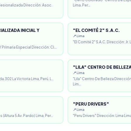
fesionalizada Dirección: Asoc.
Lima, Per…
ALIZADA INICIAL Y
"EL COMITÉ 2" S.A.C.
📍 Lima
"El Comité 2" S.A.C. Dirección: Jr.
 Primaria Especial Dirección: Cl.…
"LILA" CENTRO DE BELLEZ
📍 Lima
da.302 La Victoria Lima, Perú. L…
"Lila" Centro De Belleza Direcció
Lim…
"PERU DRIVERS"
📍 Lima
 (Altura 5 Av. Pardo) Lima, Per…
"Peru Drivers" Dirección: Lima Lima