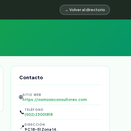
← Volver al directorio
Contacto
SITIO WEB
🌐
https://osmosisconsultores.com
TELÉFONO
📞
(502) 23001818
DIRECCIÓN
📍
9 C 18-51 Zona 14.