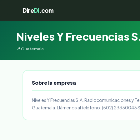
Dire
Di
.com
Niveles Y Frecuencias S
📍 Guatemala
Sobre la empresa
Niveles Y Frecuencias S.A. Radiocomunicaciones y Te
Guatemala. Llámenos al teléfono: (502) 23330043 