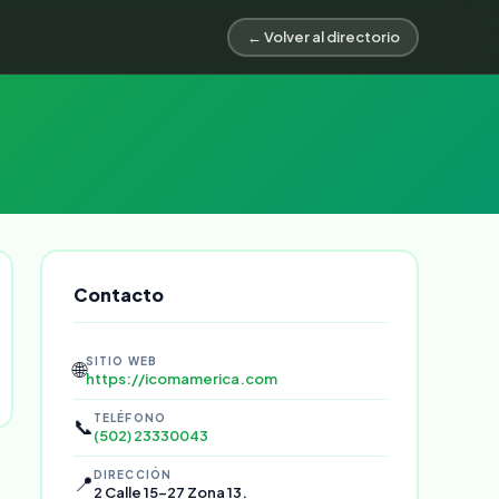
← Volver al directorio
Contacto
SITIO WEB
🌐
https://icomamerica.com
TELÉFONO
📞
(502) 23330043
DIRECCIÓN
📍
2 Calle 15-27 Zona 13.