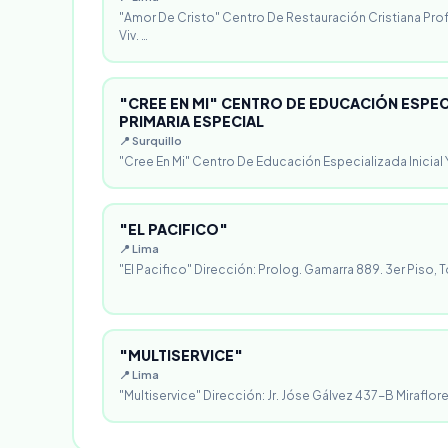
"Amor De Cristo" Centro De Restauración Cristiana Pro
Viv. …
"CREE EN MI" CENTRO DE EDUCACIÓN ESPECI
PRIMARIA ESPECIAL
📍 Surquillo
"Cree En Mi" Centro De Educación Especializada Inicial Y
"EL PACIFICO"
📍 Lima
"El Pacifico" Dirección: Prolog. Gamarra 889. 3er Piso, T
"MULTISERVICE"
📍 Lima
"Multiservice" Dirección: Jr. Jóse Gálvez 437-B Miraflores