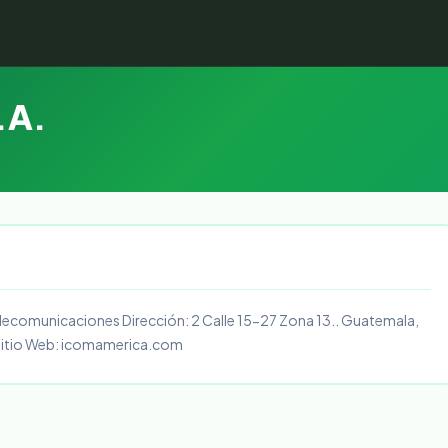
.A.
lecomunicaciones Dirección: 2 Calle 15-27 Zona 13.. Guatemala,
Sitio Web: icomamerica.com