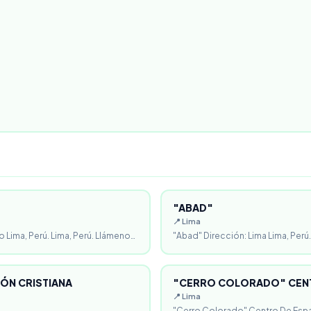
"ABAD"
📍 Lima
o Lima, Perú. Lima, Perú. Llámeno…
"Abad" Dirección: Lima Lima, Perú.
ÓN CRISTIANA
"CERRO COLORADO" CENT
📍 Lima
"Cerro Colorado" Centro De Espa