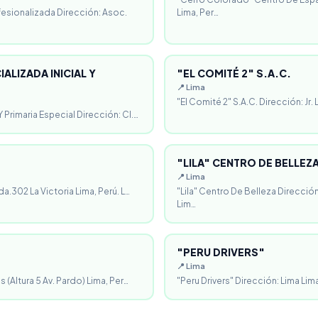
fesionalizada Dirección: Asoc.
Lima, Per…
ALIZADA INICIAL Y
"EL COMITÉ 2" S.A.C.
📍 Lima
"El Comité 2" S.A.C. Dirección: Jr.
 Primaria Especial Dirección: Cl.…
"LILA" CENTRO DE BELLEZ
📍 Lima
da.302 La Victoria Lima, Perú. L…
"Lila" Centro De Belleza Direcció
Lim…
"PERU DRIVERS"
📍 Lima
 (Altura 5 Av. Pardo) Lima, Per…
"Peru Drivers" Dirección: Lima Lima