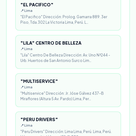
"EL PACIFICO"
📍 Lima
"El Pacifico" Dirección: Prolog. Gamarra 889. 3er
Piso, Tda.302 La Victoria Lima, Perú. L…
"LILA" CENTRO DE BELLEZA
📍 Lima
"Lila" Centro De Belleza Dirección: Av. Uno N³244 -
Urb. Huertos de San Antonio Surco Lim…
"MULTISERVICE"
📍 Lima
"Multiservice" Dirección: Jr. Jóse Gálvez 437-B
Miraflores (Altura 5 Av. Pardo) Lima, Per…
"PERU DRIVERS"
📍 Lima
"Peru Drivers" Dirección: Lima Lima, Perú. Lima, Perú.