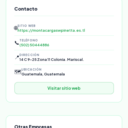
Contacto
SITIO WEB
🌐
https://montacargaswpinetta.es.tl
TELÉFONO
📞
(502) 50444886
DIRECCIÓN
📍
14 C 9-25 Zona 11 Colonia. Mariscal.
UBICACIÓN
🗺️
Guatemala, Guatemala
Visitar sitio web
Otras Empresas