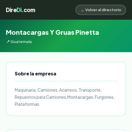
Dire
Di
.com
← Volver al directorio
Montacargas Y Gruas Pinetta
📍 Guatemala
Sobre la empresa
Maquinaria, Camiones, Acarreos, Transporte,
Repuestos para Camiones,Montacargas, Furgones,
Plataformas