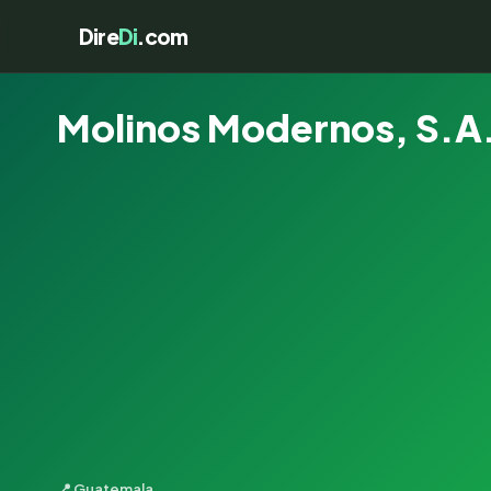
Dire
Di
.com
Molinos Modernos, S.A
📍 Guatemala