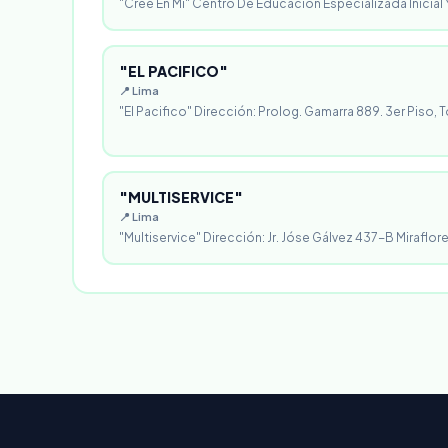
"Cree En Mi" Centro De Educación Especializada Inicial Y
"EL PACIFICO"
📍 Lima
"El Pacifico" Dirección: Prolog. Gamarra 889. 3er Piso, T
"MULTISERVICE"
📍 Lima
"Multiservice" Dirección: Jr. Jóse Gálvez 437-B Miraflores