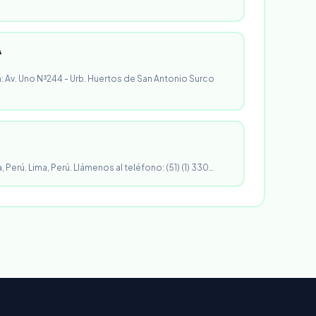
A
n: Av. Uno N³244 - Urb. Huertos de San Antonio Surco
, Perú. Lima, Perú. Llámenos al teléfono: (51) (1) 330…