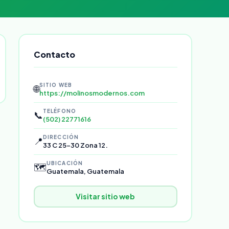
Contacto
SITIO WEB
🌐
https://molinosmodernos.com
TELÉFONO
📞
(502) 22771616
DIRECCIÓN
📍
33 C 25-30 Zona 12.
UBICACIÓN
🗺️
Guatemala, Guatemala
Visitar sitio web