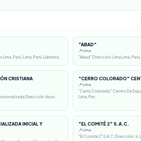
"ABAD"
📍 Lima
o Lima, Perú. Lima, Perú. Llámeno…
"Abad" Dirección: Lima Lima, Perú.
ÓN CRISTIANA
"CERRO COLORADO" CENT
📍 Lima
"Cerro Colorado" Centro De Espa
fesionalizada Dirección: Asoc.
Lima, Per…
ALIZADA INICIAL Y
"EL COMITÉ 2" S.A.C.
📍 Lima
"El Comité 2" S.A.C. Dirección: Jr.