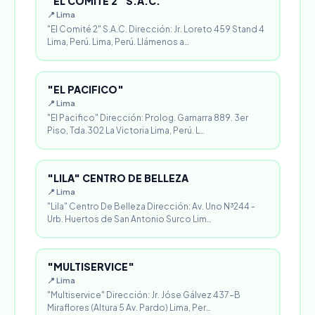
"EL COMITÉ 2" S.A.C.
📍 Lima
"El Comité 2" S.A.C. Dirección: Jr. Loreto 459 Stand 4
Lima, Perú. Lima, Perú. Llámenos a…
"EL PACIFICO"
📍 Lima
"El Pacifico" Dirección: Prolog. Gamarra 889. 3er
Piso, Tda.302 La Victoria Lima, Perú. L…
"LILA" CENTRO DE BELLEZA
📍 Lima
"Lila" Centro De Belleza Dirección: Av. Uno N³244 -
Urb. Huertos de San Antonio Surco Lim…
"MULTISERVICE"
📍 Lima
"Multiservice" Dirección: Jr. Jóse Gálvez 437-B
Miraflores (Altura 5 Av. Pardo) Lima, Per…