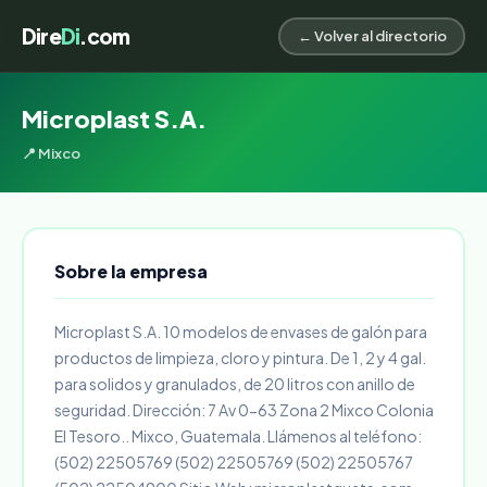
Dire
Di
.com
← Volver al directorio
Microplast S.A.
📍 Mixco
Sobre la empresa
Microplast S.A. 10 modelos de envases de galón para
productos de limpieza, cloro y pintura. De 1, 2 y 4 gal.
para solidos y granulados, de 20 litros con anillo de
seguridad. Dirección: 7 Av 0-63 Zona 2 Mixco Colonia
El Tesoro.. Mixco, Guatemala. Llámenos al teléfono:
(502) 22505769 (502) 22505769 (502) 22505767