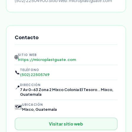
(502) 22504900 Sitio Web: microplastguate.com
Contacto
SITIO WEB
🌐
https://microplastguate.com
TELÉFONO
📞
(502) 22505769
DIRECCIÓN
📍
7 Av 0-63 Zona 2 Mixco Colonia El Tesoro.. Mixco,
Guatemala
UBICACIÓN
🗺️
Mixco, Guatemala
Visitar sitio web