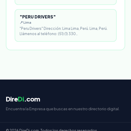
"PERU DRIVERS"
📍 Lima
"Peru Drivers" Dirección: Lima Lima, Perú. Lima, Perú.
Llámenos al teléfono: (51) (1) 330…
Dire
Di
.com
Encuentra la Empresa que buscas en nuestro directorio digital.
© 2026 DireDi.com. Todos los derechos reservados.