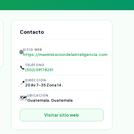
Contacto
SITIO WEB
🌐
https://maximizaciondelainteligencia.com
TELÉFONO
📞
(502) 59178251
DIRECCIÓN
📍
20 Av 7-35 Zona 14.
UBICACIÓN
🗺️
Guatemala, Guatemala
Visitar sitio web