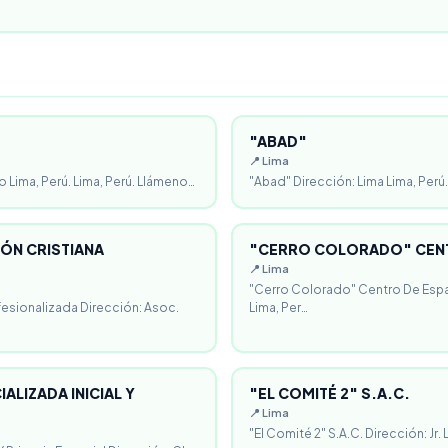
"ABAD"
📍 Lima
o Lima, Perú. Lima, Perú. Llámeno…
"Abad" Dirección: Lima Lima, Perú.
ÓN CRISTIANA
"CERRO COLORADO" CENT
📍 Lima
"Cerro Colorado" Centro De Espa
fesionalizada Dirección: Asoc.
Lima, Per…
ALIZADA INICIAL Y
"EL COMITÉ 2" S.A.C.
📍 Lima
"El Comité 2" S.A.C. Dirección: Jr.