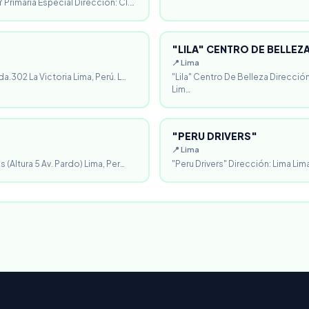
 Primaria Especial Dirección: Cl.…
"LILA" CENTRO DE BELLEZ
📍 Lima
da.302 La Victoria Lima, Perú. L…
"Lila" Centro De Belleza Direcció
Lim…
"PERU DRIVERS"
📍 Lima
 (Altura 5 Av. Pardo) Lima, Per…
"Peru Drivers" Dirección: Lima Lima