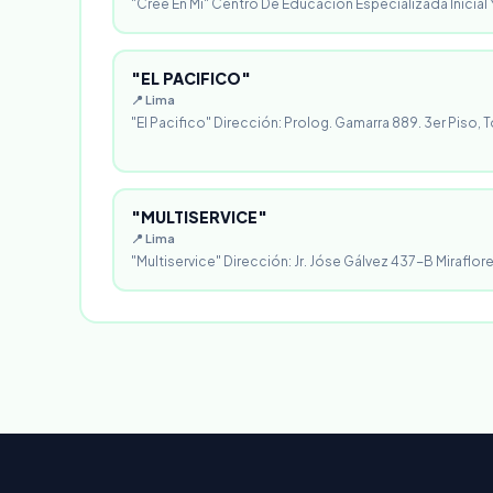
"Cree En Mi" Centro De Educación Especializada Inicial Y
"EL PACIFICO"
📍 Lima
"El Pacifico" Dirección: Prolog. Gamarra 889. 3er Piso, T
"MULTISERVICE"
📍 Lima
"Multiservice" Dirección: Jr. Jóse Gálvez 437-B Miraflores