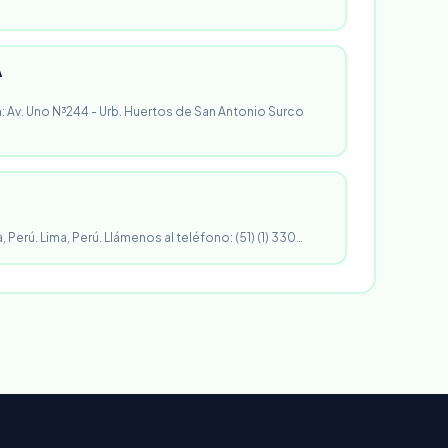
A
n: Av. Uno N³244 - Urb. Huertos de San Antonio Surco
, Perú. Lima, Perú. Llámenos al teléfono: (51) (1) 330…