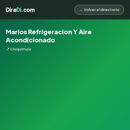
Dire
Di
.com
← Volver al directorio
Marios Refrigeracion Y Aire
Acondicionado
📍 Chiquimula