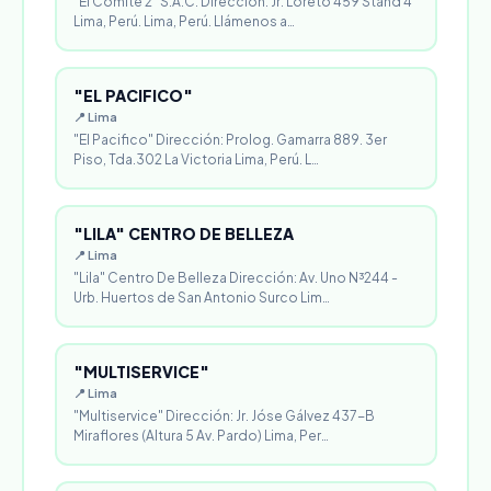
"El Comité 2" S.A.C. Dirección: Jr. Loreto 459 Stand 4
Lima, Perú. Lima, Perú. Llámenos a…
"EL PACIFICO"
📍 Lima
"El Pacifico" Dirección: Prolog. Gamarra 889. 3er
Piso, Tda.302 La Victoria Lima, Perú. L…
"LILA" CENTRO DE BELLEZA
📍 Lima
"Lila" Centro De Belleza Dirección: Av. Uno N³244 -
Urb. Huertos de San Antonio Surco Lim…
"MULTISERVICE"
📍 Lima
"Multiservice" Dirección: Jr. Jóse Gálvez 437-B
Miraflores (Altura 5 Av. Pardo) Lima, Per…