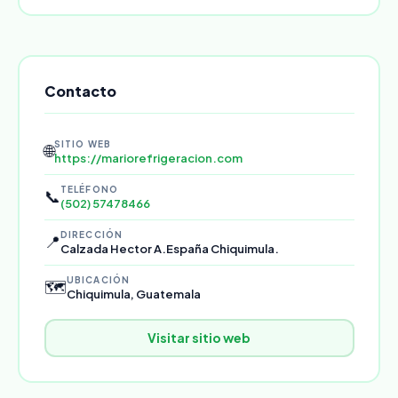
Contacto
SITIO WEB
🌐
https://mariorefrigeracion.com
TELÉFONO
📞
(502) 57478466
DIRECCIÓN
📍
Calzada Hector A.España Chiquimula.
UBICACIÓN
🗺️
Chiquimula, Guatemala
Visitar sitio web