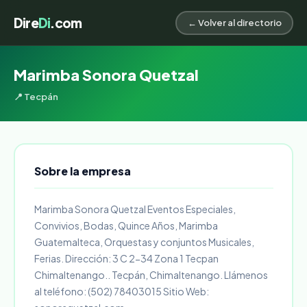
Dire
Di
.com
← Volver al directorio
Marimba Sonora Quetzal
📍 Tecpán
Sobre la empresa
Marimba Sonora Quetzal Eventos Especiales,
Convivios, Bodas, Quince Años, Marimba
Guatemalteca, Orquestas y conjuntos Musicales,
Ferias. Dirección: 3 C 2-34 Zona 1 Tecpan
Chimaltenango.. Tecpán, Chimaltenango. Llámenos
al teléfono: (502) 78403015 Sitio Web: