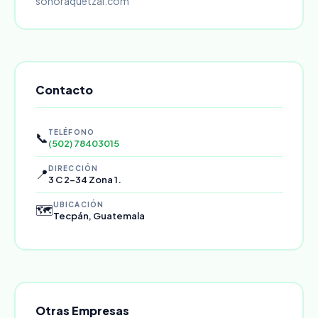
sonoraquetzal.com
Contacto
TELÉFONO
📞
(502) 78403015
DIRECCIÓN
📍
3 C 2-34 Zona 1.
UBICACIÓN
🗺️
Tecpán, Guatemala
Otras Empresas