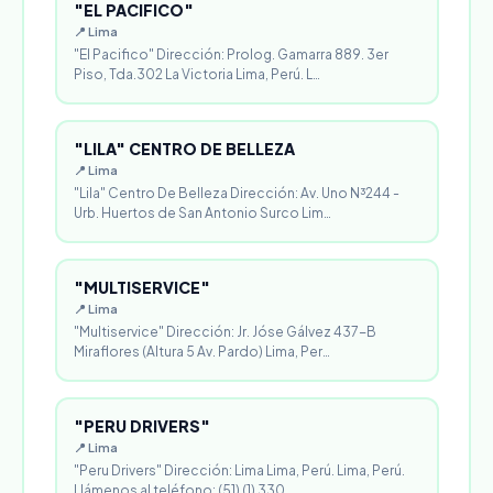
"EL PACIFICO"
📍 Lima
"El Pacifico" Dirección: Prolog. Gamarra 889. 3er
Piso, Tda.302 La Victoria Lima, Perú. L…
"LILA" CENTRO DE BELLEZA
📍 Lima
"Lila" Centro De Belleza Dirección: Av. Uno N³244 -
Urb. Huertos de San Antonio Surco Lim…
"MULTISERVICE"
📍 Lima
"Multiservice" Dirección: Jr. Jóse Gálvez 437-B
Miraflores (Altura 5 Av. Pardo) Lima, Per…
"PERU DRIVERS"
📍 Lima
"Peru Drivers" Dirección: Lima Lima, Perú. Lima, Perú.
Llámenos al teléfono: (51) (1) 330…