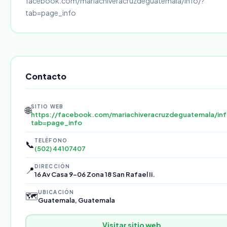
facebook.com/mariachiveracruzdeguatemala/info/?
tab=page_info
Contacto
SITIO WEB
🌐
https://facebook.com/mariachiveracruzdeguatemala/inf
tab=page_info
TELÉFONO
📞
(502) 44107407
DIRECCIÓN
📍
16 Av Casa 9-06 Zona 18 San Rafael Ii.
UBICACIÓN
🗺️
Guatemala, Guatemala
Visitar sitio web