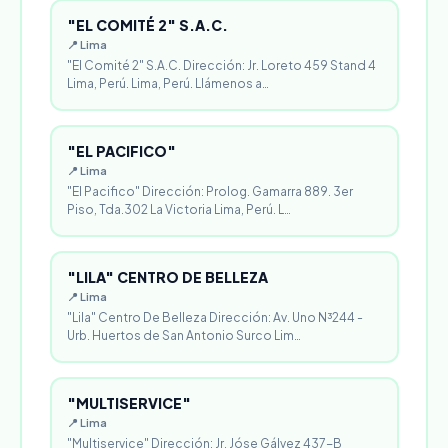
"EL COMITÉ 2" S.A.C.
📍 Lima
"El Comité 2" S.A.C. Dirección: Jr. Loreto 459 Stand 4
Lima, Perú. Lima, Perú. Llámenos a…
"EL PACIFICO"
📍 Lima
"El Pacifico" Dirección: Prolog. Gamarra 889. 3er
Piso, Tda.302 La Victoria Lima, Perú. L…
"LILA" CENTRO DE BELLEZA
📍 Lima
"Lila" Centro De Belleza Dirección: Av. Uno N³244 -
Urb. Huertos de San Antonio Surco Lim…
"MULTISERVICE"
📍 Lima
"Multiservice" Dirección: Jr. Jóse Gálvez 437-B