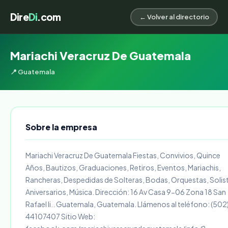
Dire
Di
.com
← Volver al directorio
Mariachi Veracruz De Guatemala
📍 Guatemala
Sobre la empresa
Mariachi Veracruz De Guatemala Fiestas, Convivios, Quince
Años, Bautizos, Graduaciones, Retiros, Eventos, Mariachis,
Rancheras, Despedidas de Solteras, Bodas, Orquestas, Solis
Aniversarios, Música. Dirección: 16 Av Casa 9-06 Zona 18 San
Rafael Ii.. Guatemala, Guatemala. Llámenos al teléfono: (502
44107407 Sitio Web: