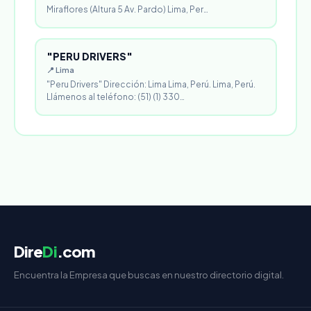
Miraflores (Altura 5 Av. Pardo) Lima, Per…
"PERU DRIVERS"
📍 Lima
"Peru Drivers" Dirección: Lima Lima, Perú. Lima, Perú.
Llámenos al teléfono: (51) (1) 330…
Dire
Di
.com
Encuentra la Empresa que buscas en nuestro directorio digital.