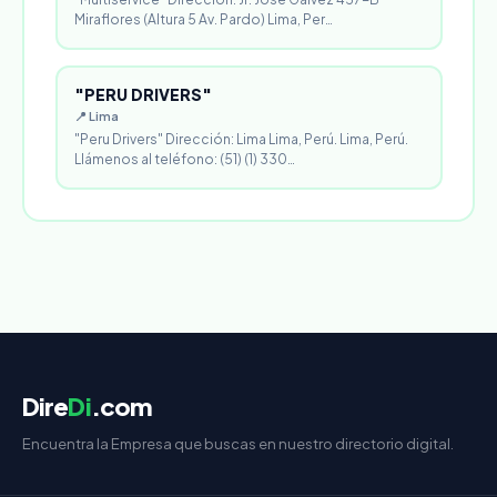
Miraflores (Altura 5 Av. Pardo) Lima, Per…
"PERU DRIVERS"
📍 Lima
"Peru Drivers" Dirección: Lima Lima, Perú. Lima, Perú.
Llámenos al teléfono: (51) (1) 330…
Dire
Di
.com
Encuentra la Empresa que buscas en nuestro directorio digital.