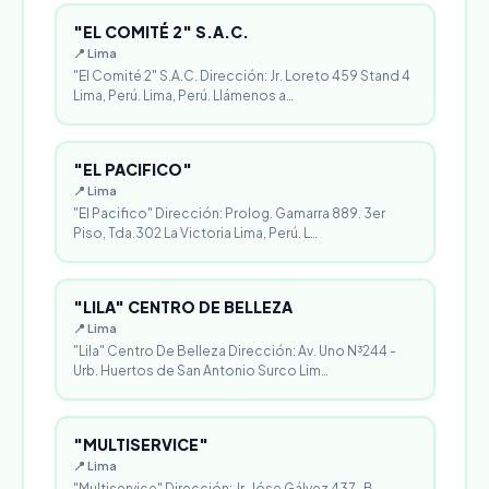
"EL COMITÉ 2" S.A.C.
📍 Lima
"El Comité 2" S.A.C. Dirección: Jr. Loreto 459 Stand 4
Lima, Perú. Lima, Perú. Llámenos a…
"EL PACIFICO"
📍 Lima
"El Pacifico" Dirección: Prolog. Gamarra 889. 3er
Piso, Tda.302 La Victoria Lima, Perú. L…
"LILA" CENTRO DE BELLEZA
📍 Lima
"Lila" Centro De Belleza Dirección: Av. Uno N³244 -
Urb. Huertos de San Antonio Surco Lim…
"MULTISERVICE"
📍 Lima
"Multiservice" Dirección: Jr. Jóse Gálvez 437-B