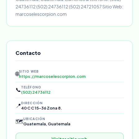
24736112 (502) 24736112 (502) 24721057 Sitio Web:
marcoselescorpion.com
Contacto
SITIO WEB
🌐
https://marcoselescorpion.com
TELÉFONO
📞
(502) 24736112
DIRECCIÓN
📍
40 C C 15-36 Zona 8.
UBICACIÓN
🗺️
Guatemala, Guatemala