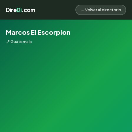
Dire
Di
.com
← Volver al directorio
Marcos El Escorpion
📍 Guatemala