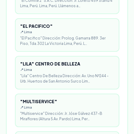
"El Comité 2" S.A.C. Dirección: Jr. Loreto 459 Stand 4
Lima, Perú. Lima, Perú. Llámenos a…
"EL PACIFICO"
📍 Lima
"El Pacifico" Dirección: Prolog. Gamarra 889. 3er
Piso, Tda.302 La Victoria Lima, Perú. L…
"LILA" CENTRO DE BELLEZA
📍 Lima
"Lila" Centro De Belleza Dirección: Av. Uno N³244 -
Urb. Huertos de San Antonio Surco Lim…
"MULTISERVICE"
📍 Lima
"Multiservice" Dirección: Jr. Jóse Gálvez 437-B
Miraflores (Altura 5 Av. Pardo) Lima, Per…