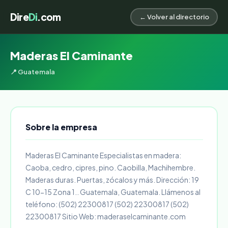
Dire
Di
.com
← Volver al directorio
Maderas El Caminante
📍 Guatemala
Sobre la empresa
Maderas El Caminante Especialistas en madera:
Caoba, cedro, cipres, pino. Caobilla, Machihembre.
Maderas duras. Puertas, zócalos y más. Dirección: 19
C 10-15 Zona 1.. Guatemala, Guatemala. Llámenos al
teléfono: (502) 22300817 (502) 22300817 (502)
22300817 Sitio Web: maderaselcaminante.com