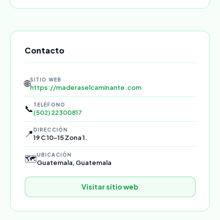
Contacto
SITIO WEB
🌐
https://maderaselcaminante.com
TELÉFONO
📞
(502) 22300817
DIRECCIÓN
📍
19 C 10-15 Zona 1.
UBICACIÓN
🗺️
Guatemala, Guatemala
Visitar sitio web