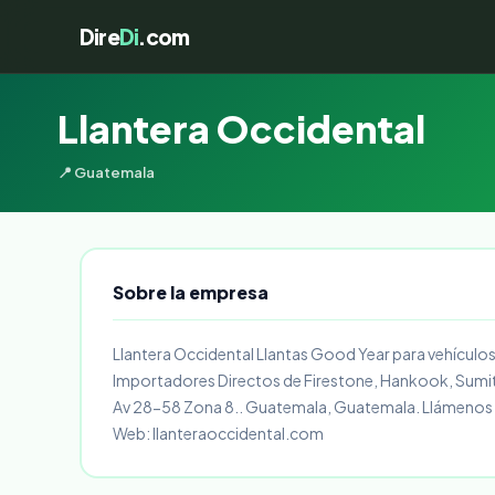
Dire
Di
.com
Llantera Occidental
📍 Guatemala
Sobre la empresa
Llantera Occidental Llantas Good Year para vehículos
Importadores Directos de Firestone, Hankook, Sumit
Av 28-58 Zona 8.. Guatemala, Guatemala. Llámenos a
Web: llanteraoccidental.com