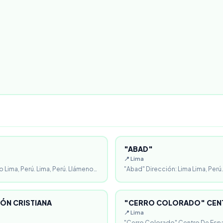
"ABAD"
📍 Lima
o Lima, Perú. Lima, Perú. Llámeno…
"Abad" Dirección: Lima Lima, Perú.
ÓN CRISTIANA
"CERRO COLORADO" CENT
📍 Lima
"Cerro Colorado" Centro De Espa