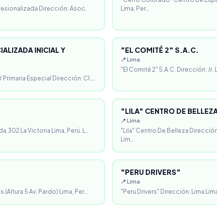
fesionalizada Dirección: Asoc.
Lima, Per…
ALIZADA INICIAL Y
"EL COMITÉ 2" S.A.C.
📍 Lima
"El Comité 2" S.A.C. Dirección: Jr.
 Primaria Especial Dirección: Cl.…
"LILA" CENTRO DE BELLEZ
📍 Lima
da.302 La Victoria Lima, Perú. L…
"Lila" Centro De Belleza Direcció
Lim…
"PERU DRIVERS"
📍 Lima
 (Altura 5 Av. Pardo) Lima, Per…
"Peru Drivers" Dirección: Lima Lima