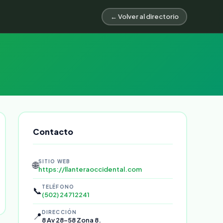
← Volver al directorio
Contacto
SITIO WEB
🌐
https://llanteraoccidental.com
TELÉFONO
📞
(502) 24712241
DIRECCIÓN
📍
8 Av 28-58 Zona 8.