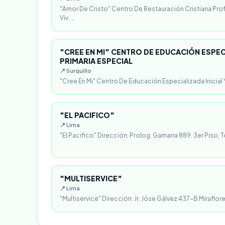
"Amor De Cristo" Centro De Restauración Cristiana Pro
Viv. …
"CREE EN MI" CENTRO DE EDUCACIÓN ESPECI
PRIMARIA ESPECIAL
📍 Surquillo
"Cree En Mi" Centro De Educación Especializada Inicial Y
"EL PACIFICO"
📍 Lima
"El Pacifico" Dirección: Prolog. Gamarra 889. 3er Piso, T
"MULTISERVICE"
📍 Lima
"Multiservice" Dirección: Jr. Jóse Gálvez 437-B Miraflores