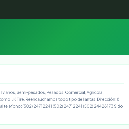
 livianos, Semi-pesados, Pesados, Comercial, Agrícola,
omo, JK Tire, Reencauchamos todo tipo de llantas. Dirección: 8
l teléfono: (502) 24712241 (502) 24712241 (502) 24428173 Sitio