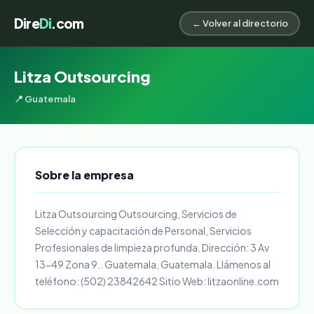
Dire
Di
.com
← Volver al directorio
Litza Outsourcing
📍 Guatemala
Sobre la empresa
Litza Outsourcing Outsourcing, Servicios de
Selección y capacitación de Personal, Servicios
Profesionales de limpieza profunda. Dirección: 3 Av
13-49 Zona 9.. Guatemala, Guatemala. Llámenos al
teléfono: (502) 23842642 Sitio Web: litzaonline.com