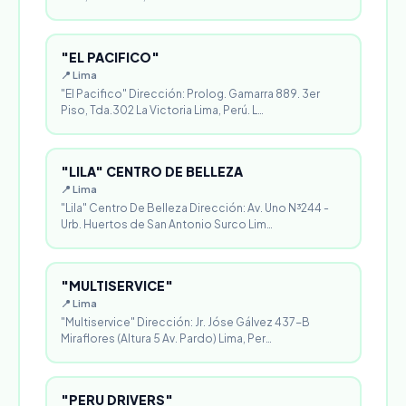
"EL PACIFICO"
📍 Lima
"El Pacifico" Dirección: Prolog. Gamarra 889. 3er
Piso, Tda.302 La Victoria Lima, Perú. L…
"LILA" CENTRO DE BELLEZA
📍 Lima
"Lila" Centro De Belleza Dirección: Av. Uno N³244 -
Urb. Huertos de San Antonio Surco Lim…
"MULTISERVICE"
📍 Lima
"Multiservice" Dirección: Jr. Jóse Gálvez 437-B
Miraflores (Altura 5 Av. Pardo) Lima, Per…
"PERU DRIVERS"