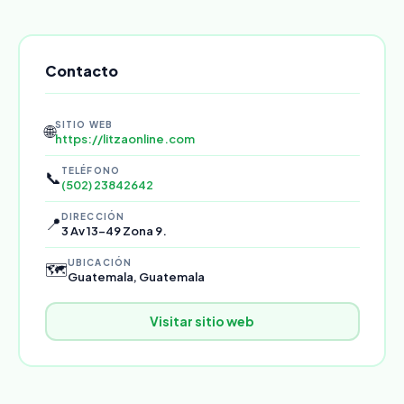
Contacto
SITIO WEB
🌐
https://litzaonline.com
TELÉFONO
📞
(502) 23842642
DIRECCIÓN
📍
3 Av 13-49 Zona 9.
UBICACIÓN
🗺️
Guatemala, Guatemala
Visitar sitio web