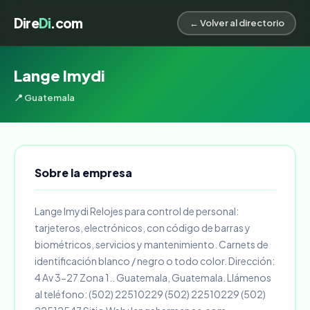
Dire
Di
.com
← Volver al directorio
Lange Imydi
📍 Guatemala
Sobre la empresa
Lange Imydi Relojes para control de personal:
tarjeteros, electrónicos, con código de barras y
biométricos, servicios y mantenimiento. Carnets de
identificación blanco / negro o todo color. Dirección:
4 Av 3-27 Zona 1.. Guatemala, Guatemala. Llámenos
al teléfono: (502) 22510229 (502) 22510229 (502)