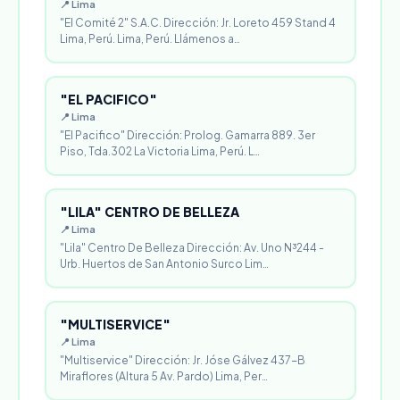
📍 Lima
"El Comité 2" S.A.C. Dirección: Jr. Loreto 459 Stand 4
Lima, Perú. Lima, Perú. Llámenos a…
"EL PACIFICO"
📍 Lima
"El Pacifico" Dirección: Prolog. Gamarra 889. 3er
Piso, Tda.302 La Victoria Lima, Perú. L…
"LILA" CENTRO DE BELLEZA
📍 Lima
"Lila" Centro De Belleza Dirección: Av. Uno N³244 -
Urb. Huertos de San Antonio Surco Lim…
"MULTISERVICE"
📍 Lima
"Multiservice" Dirección: Jr. Jóse Gálvez 437-B
Miraflores (Altura 5 Av. Pardo) Lima, Per…