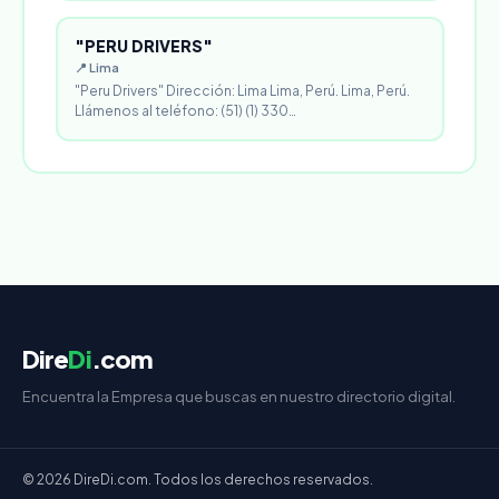
"PERU DRIVERS"
📍 Lima
"Peru Drivers" Dirección: Lima Lima, Perú. Lima, Perú.
Llámenos al teléfono: (51) (1) 330…
Dire
Di
.com
Encuentra la Empresa que buscas en nuestro directorio digital.
© 2026 DireDi.com. Todos los derechos reservados.