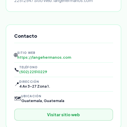
22512547 Sitio Web: langehermanos.com
Contacto
SITIO WEB
🌐
https://langehermanos.com
TELÉFONO
📞
(502) 22510229
DIRECCIÓN
📍
4 Av 3-27 Zona 1.
UBICACIÓN
🗺️
Guatemala, Guatemala
Visitar sitio web