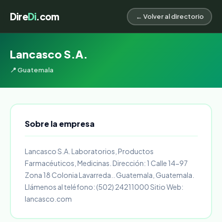
Dire
Di
.com
← Volver al directorio
Lancasco S.A.
📍 Guatemala
Sobre la empresa
Lancasco S.A. Laboratorios, Productos
Farmacéuticos, Medicinas. Dirección: 1 Calle 14-97
Zona 18 Colonia Lavarreda.. Guatemala, Guatemala.
Llámenos al teléfono: (502) 24211000 Sitio Web:
lancasco.com