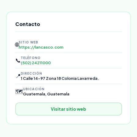
Contacto
SITIO WEB
🌐
https://lancasco.com
TELÉFONO
📞
(502) 24211000
DIRECCIÓN
📍
1 Calle 14-97 Zona 18 Colonia Lavarreda.
UBICACIÓN
🗺️
Guatemala, Guatemala
Visitar sitio web