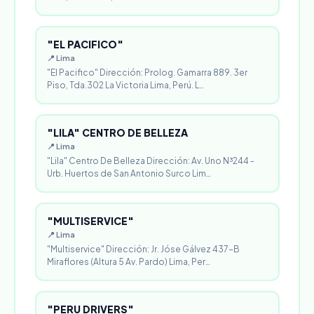
"EL PACIFICO"
📍 Lima
"El Pacifico" Dirección: Prolog. Gamarra 889. 3er
Piso, Tda.302 La Victoria Lima, Perú. L…
"LILA" CENTRO DE BELLEZA
📍 Lima
"Lila" Centro De Belleza Dirección: Av. Uno N³244 -
Urb. Huertos de San Antonio Surco Lim…
"MULTISERVICE"
📍 Lima
"Multiservice" Dirección: Jr. Jóse Gálvez 437-B
Miraflores (Altura 5 Av. Pardo) Lima, Per…
"PERU DRIVERS"