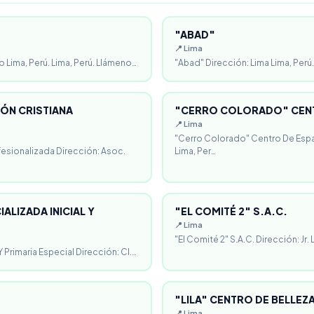
"ABAD"
📍 Lima
o Lima, Perú. Lima, Perú. Llámeno…
"Abad" Dirección: Lima Lima, Perú.
ÓN CRISTIANA
"CERRO COLORADO" CENT
📍 Lima
"Cerro Colorado" Centro De Espa
fesionalizada Dirección: Asoc.
Lima, Per…
ALIZADA INICIAL Y
"EL COMITÉ 2" S.A.C.
📍 Lima
"El Comité 2" S.A.C. Dirección: Jr.
 Primaria Especial Dirección: Cl.…
"LILA" CENTRO DE BELLEZ
📍 Lima