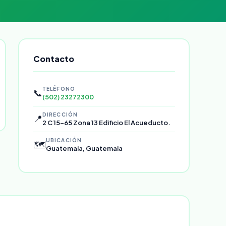
Contacto
TELÉFONO
📞
(502) 23272300
DIRECCIÓN
📍
2 C 15-65 Zona 13 Edificio El Acueducto.
UBICACIÓN
🗺️
Guatemala, Guatemala