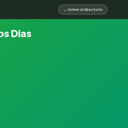
← Volver al directorio
os Dias