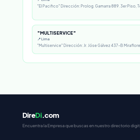
"El Pacifico" Dirección: Prolog. Gamarra 889. 3er Piso, T
"MULTISERVICE"
📍 Lima
"Multiservice" Dirección: Jr. Jóse Gálvez 437-B Miraflores
Dire
Di
.com
Encuentra la Empresa que buscas en nuestro directorio digit