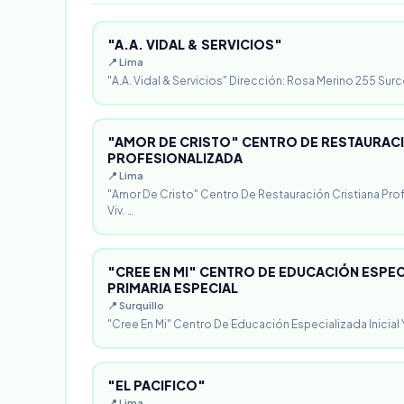
"A.A. VIDAL & SERVICIOS"
📍 Lima
"A.A. Vidal & Servicios" Dirección: Rosa Merino 255 Surc
"AMOR DE CRISTO" CENTRO DE RESTAURACI
PROFESIONALIZADA
📍 Lima
"Amor De Cristo" Centro De Restauración Cristiana Pro
Viv. …
"CREE EN MI" CENTRO DE EDUCACIÓN ESPECI
PRIMARIA ESPECIAL
📍 Surquillo
"Cree En Mi" Centro De Educación Especializada Inicial Y
"EL PACIFICO"
📍 Lima