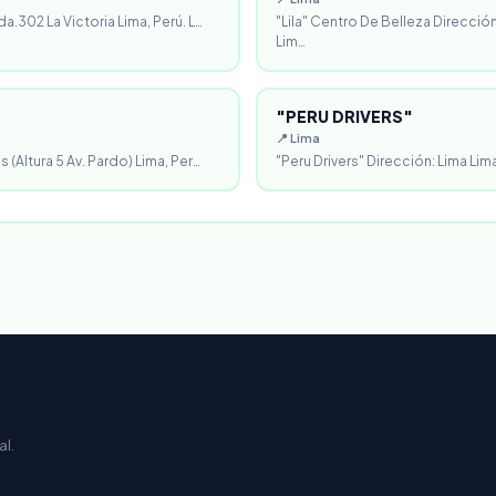
da.302 La Victoria Lima, Perú. L…
"Lila" Centro De Belleza Direcció
Lim…
"PERU DRIVERS"
📍 Lima
 (Altura 5 Av. Pardo) Lima, Per…
"Peru Drivers" Dirección: Lima Lima
al.