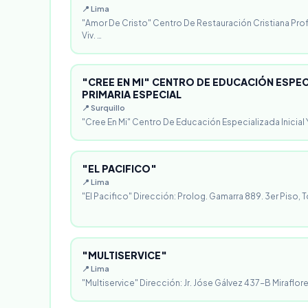
📍 Lima
"Amor De Cristo" Centro De Restauración Cristiana Pro
Viv. …
"CREE EN MI" CENTRO DE EDUCACIÓN ESPECI
PRIMARIA ESPECIAL
📍 Surquillo
"Cree En Mi" Centro De Educación Especializada Inicial Y
"EL PACIFICO"
📍 Lima
"El Pacifico" Dirección: Prolog. Gamarra 889. 3er Piso, T
"MULTISERVICE"
📍 Lima
"Multiservice" Dirección: Jr. Jóse Gálvez 437-B Miraflores