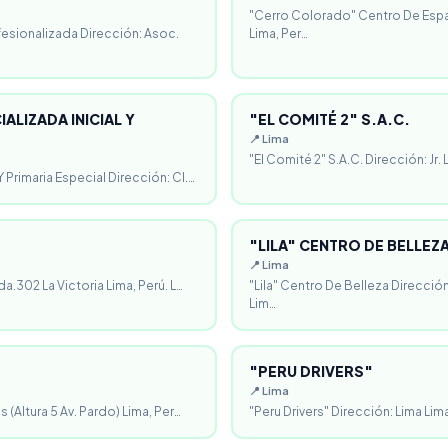
"Cerro Colorado" Centro De Espa
fesionalizada Dirección: Asoc.
Lima, Per…
ALIZADA INICIAL Y
"EL COMITÉ 2" S.A.C.
📍 Lima
"El Comité 2" S.A.C. Dirección: Jr.
 Primaria Especial Dirección: Cl.…
"LILA" CENTRO DE BELLEZ
📍 Lima
da.302 La Victoria Lima, Perú. L…
"Lila" Centro De Belleza Direcció
Lim…
"PERU DRIVERS"
📍 Lima
 (Altura 5 Av. Pardo) Lima, Per…
"Peru Drivers" Dirección: Lima Lima