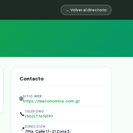
← Volver al directorio
Contacto
SITIO WEB
🌐
https://laeconomica.com.gt
TELÉFONO
📞
(502) 77676197
DIRECCIÓN
📍
7Ma. Calle 17-21 Zona 3,