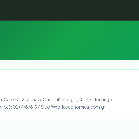
a. Calle 17-21 Zona 3, Quetzaltenango, Quetzaltenango..
ono: (502) 77676197 Sitio Web: laeconomica.com.gt