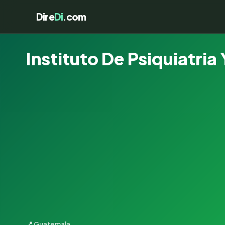
Dire
Di
.com
Instituto De Psiquiatria
📍 Guatemala