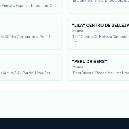
"El Comité 2" S.A.C. Dirección: Jr.
 Primaria Especial Dirección: Cl.…
"LILA" CENTRO DE BELLEZ
📍 Lima
da.302 La Victoria Lima, Perú. L…
"Lila" Centro De Belleza Direcció
Lim…
"PERU DRIVERS"
📍 Lima
 (Altura 5 Av. Pardo) Lima, Per…
"Peru Drivers" Dirección: Lima Lima