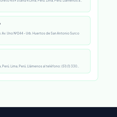
 Loreto 459 Stand 4 Lima, Perú. Lima, Perú. Llámenos a…
A
n: Av. Uno N³244 - Urb. Huertos de San Antonio Surco
, Perú. Lima, Perú. Llámenos al teléfono: (51) (1) 330…