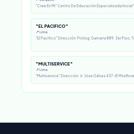
"Cree En Mi" Centro De Educación Especializada Inicial Y
"EL PACIFICO"
📍 Lima
"El Pacifico" Dirección: Prolog. Gamarra 889. 3er Piso, T
"MULTISERVICE"
📍 Lima
"Multiservice" Dirección: Jr. Jóse Gálvez 437-B Miraflores