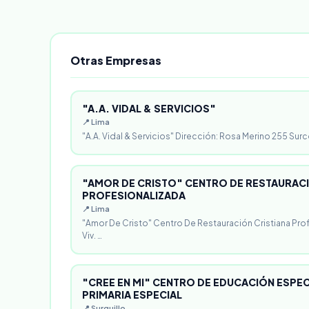
Otras Empresas
"A.A. VIDAL & SERVICIOS"
📍 Lima
"A.A. Vidal & Servicios" Dirección: Rosa Merino 255 Surc
"AMOR DE CRISTO" CENTRO DE RESTAURACI
PROFESIONALIZADA
📍 Lima
"Amor De Cristo" Centro De Restauración Cristiana Pro
Viv. …
"CREE EN MI" CENTRO DE EDUCACIÓN ESPECI
PRIMARIA ESPECIAL
📍 Surquillo