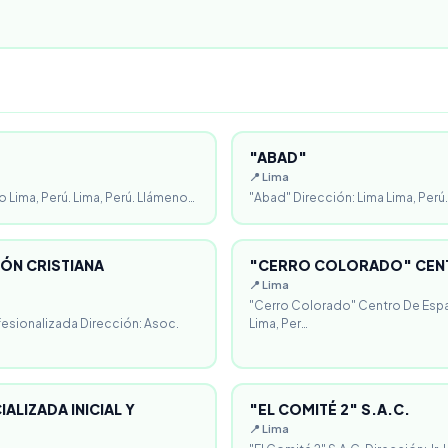
"ABAD"
📍 Lima
o Lima, Perú. Lima, Perú. Llámeno…
"Abad" Dirección: Lima Lima, Perú.
ÓN CRISTIANA
"CERRO COLORADO" CENT
📍 Lima
"Cerro Colorado" Centro De Espa
fesionalizada Dirección: Asoc.
Lima, Per…
ALIZADA INICIAL Y
"EL COMITÉ 2" S.A.C.
📍 Lima