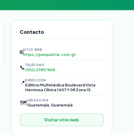
Contacto
SITIO WEB
🌐
https://psiquiatria.com.gt
TELÉFONO
📞
(502) 23857868
DIRECCIÓN
📍
Edificio Multimédica Boulevard Vista
Hermosa Clínica 1407 Y 08 Zona 15.
UBICACIÓN
🗺️
Guatemala, Guatemala
Visitar sitio web