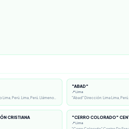
"ABAD"
📍 Lima
o Lima, Perú. Lima, Perú. Llámeno…
"Abad" Dirección: Lima Lima, Perú.
ÓN CRISTIANA
"CERRO COLORADO" CENT
📍 Lima
"Cerro Colorado" Centro De Espa