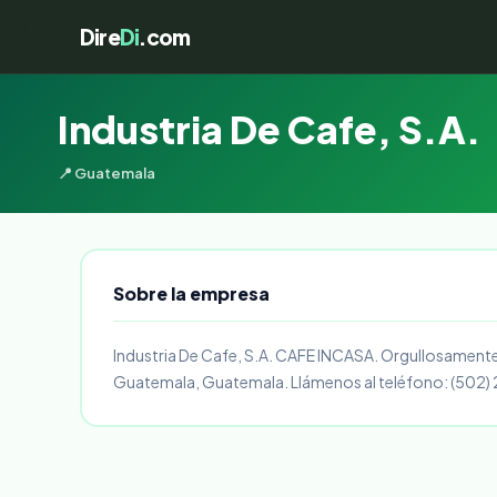
Dire
Di
.com
Industria De Cafe, S.A.
📍 Guatemala
Sobre la empresa
Industria De Cafe, S.A. CAFE INCASA. Orgullosamente 
Guatemala, Guatemala. Llámenos al teléfono: (502)