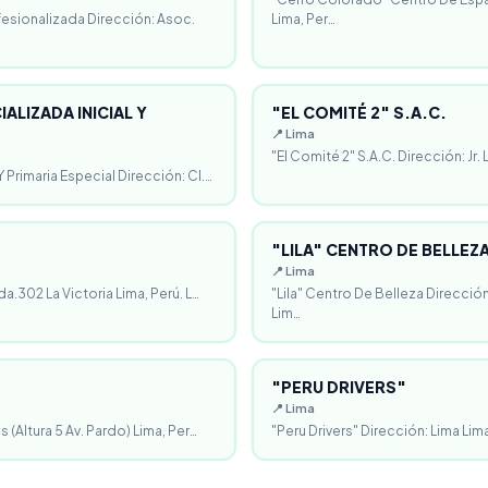
fesionalizada Dirección: Asoc.
Lima, Per…
ALIZADA INICIAL Y
"EL COMITÉ 2" S.A.C.
📍 Lima
"El Comité 2" S.A.C. Dirección: Jr.
 Primaria Especial Dirección: Cl.…
"LILA" CENTRO DE BELLEZ
📍 Lima
da.302 La Victoria Lima, Perú. L…
"Lila" Centro De Belleza Direcció
Lim…
"PERU DRIVERS"
📍 Lima
 (Altura 5 Av. Pardo) Lima, Per…
"Peru Drivers" Dirección: Lima Lima