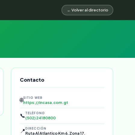
← Volver al directorio
Contacto
SITIO WEB
🌐
https://incasa.com.gt
TELÉFONO
📞
(502) 24180800
DIRECCIÓN
📍
Ruta Al Atlantico Km 6, Zona 17.