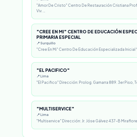
"Amor De Cristo" Centro De Restauración Cristiana Pro
Viv. …
"CREE EN MI" CENTRO DE EDUCACIÓN ESPECI
PRIMARIA ESPECIAL
📍 Surquillo
"Cree En Mi" Centro De Educación Especializada Inicial Y
"EL PACIFICO"
📍 Lima
"El Pacifico" Dirección: Prolog. Gamarra 889. 3er Piso, T
"MULTISERVICE"
📍 Lima
"Multiservice" Dirección: Jr. Jóse Gálvez 437-B Miraflores