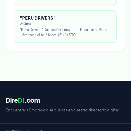
"PERU DRIVERS"
📍 Lima
"Peru Drivers" Dirección: Lima Lima, Perú. Lima, Perú.
Llámenos al teléfono: (51) (1) 330…
Dire
Di
.com
Encuentra la Empresa que buscas en nuestro directorio digital.