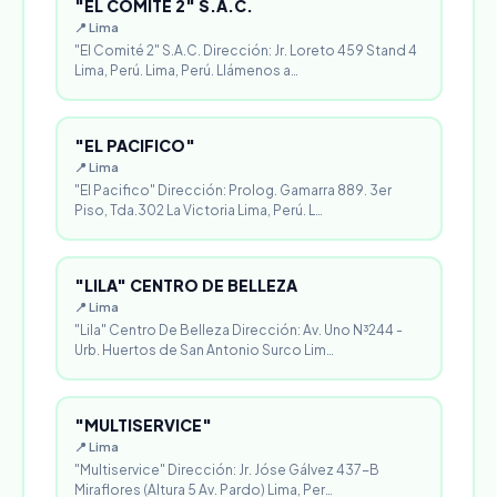
"EL COMITÉ 2" S.A.C.
📍 Lima
"El Comité 2" S.A.C. Dirección: Jr. Loreto 459 Stand 4
Lima, Perú. Lima, Perú. Llámenos a…
"EL PACIFICO"
📍 Lima
"El Pacifico" Dirección: Prolog. Gamarra 889. 3er
Piso, Tda.302 La Victoria Lima, Perú. L…
"LILA" CENTRO DE BELLEZA
📍 Lima
"Lila" Centro De Belleza Dirección: Av. Uno N³244 -
Urb. Huertos de San Antonio Surco Lim…
"MULTISERVICE"
📍 Lima
"Multiservice" Dirección: Jr. Jóse Gálvez 437-B
Miraflores (Altura 5 Av. Pardo) Lima, Per…