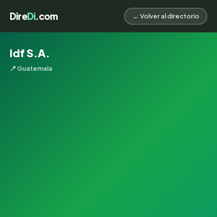
Dire
Di
.com
← Volver al directorio
Idf S.A.
📍 Guatemala