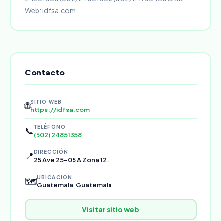
Web: idfsa.com
Contacto
SITIO WEB
🌐
https://idfsa.com
TELÉFONO
📞
(502) 24851358
DIRECCIÓN
📍
25 Ave 25-05 A Zona 12.
UBICACIÓN
🗺️
Guatemala, Guatemala
Visitar sitio web