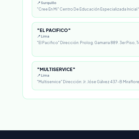
📍 Surquillo
"Cree En Mi" Centro De Educación Especializada Inicial Y
"EL PACIFICO"
📍 Lima
"El Pacifico" Dirección: Prolog. Gamarra 889. 3er Piso, T
"MULTISERVICE"
📍 Lima
"Multiservice" Dirección: Jr. Jóse Gálvez 437-B Miraflores