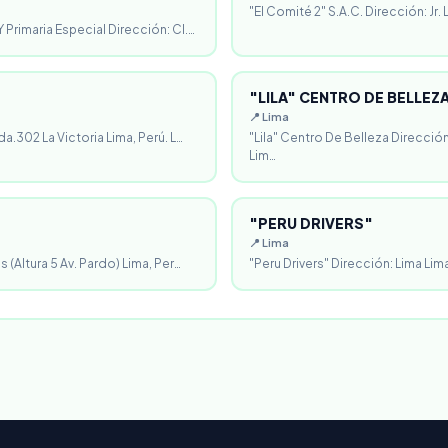
"El Comité 2" S.A.C. Dirección: Jr.
 Primaria Especial Dirección: Cl.…
"LILA" CENTRO DE BELLEZ
📍 Lima
da.302 La Victoria Lima, Perú. L…
"Lila" Centro De Belleza Direcció
Lim…
"PERU DRIVERS"
📍 Lima
 (Altura 5 Av. Pardo) Lima, Per…
"Peru Drivers" Dirección: Lima Lima