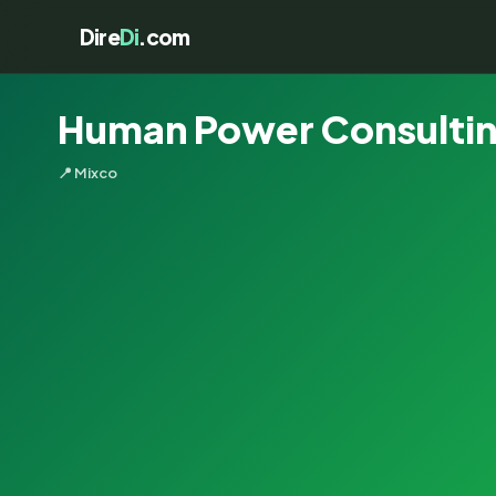
Dire
Di
.com
Human Power Consulting
📍 Mixco