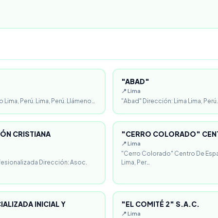
"ABAD"
📍 Lima
o Lima, Perú. Lima, Perú. Llámeno…
"Abad" Dirección: Lima Lima, Perú.
ÓN CRISTIANA
"CERRO COLORADO" CENT
📍 Lima
"Cerro Colorado" Centro De Espa
fesionalizada Dirección: Asoc.
Lima, Per…
ALIZADA INICIAL Y
"EL COMITÉ 2" S.A.C.
📍 Lima