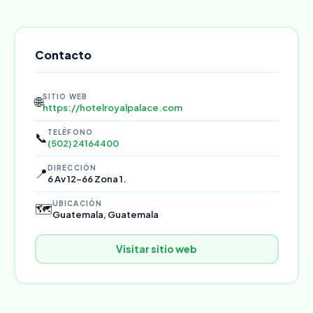
Contacto
SITIO WEB
🌐
https://hotelroyalpalace.com
TELÉFONO
📞
(502) 24164400
DIRECCIÓN
📍
6 Av 12-66 Zona 1.
UBICACIÓN
🗺️
Guatemala, Guatemala
Visitar sitio web