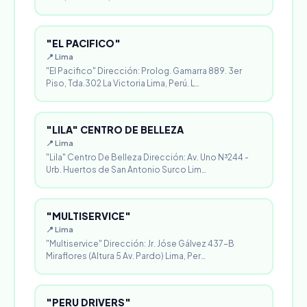
"EL PACIFICO"
📍 Lima
"El Pacifico" Dirección: Prolog. Gamarra 889. 3er
Piso, Tda.302 La Victoria Lima, Perú. L…
"LILA" CENTRO DE BELLEZA
📍 Lima
"Lila" Centro De Belleza Dirección: Av. Uno N³244 -
Urb. Huertos de San Antonio Surco Lim…
"MULTISERVICE"
📍 Lima
"Multiservice" Dirección: Jr. Jóse Gálvez 437-B
Miraflores (Altura 5 Av. Pardo) Lima, Per…
"PERU DRIVERS"