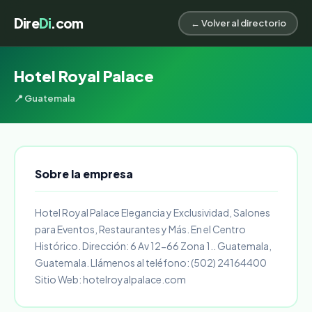
Dire
Di
.com
← Volver al directorio
Hotel Royal Palace
📍 Guatemala
Sobre la empresa
Hotel Royal Palace Elegancia y Exclusividad, Salones
para Eventos, Restaurantes y Más. En el Centro
Histórico. Dirección: 6 Av 12-66 Zona 1.. Guatemala,
Guatemala. Llámenos al teléfono: (502) 24164400
Sitio Web: hotelroyalpalace.com