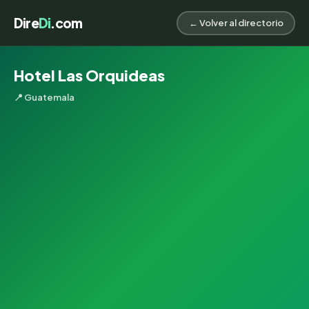
Dire
Di
.com
← Volver al directorio
Hotel Las Orquideas
📍 Guatemala