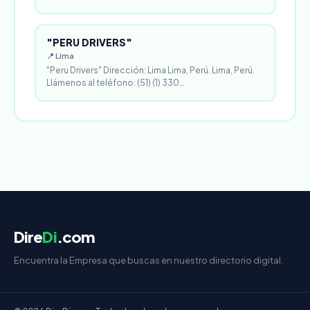
"PERU DRIVERS"
📍 Lima
"Peru Drivers" Dirección: Lima Lima, Perú. Lima, Perú.
Llámenos al teléfono: (51) (1) 330…
Dire
Di
.com
Encuentra la Empresa que buscas en nuestro directorio digital.