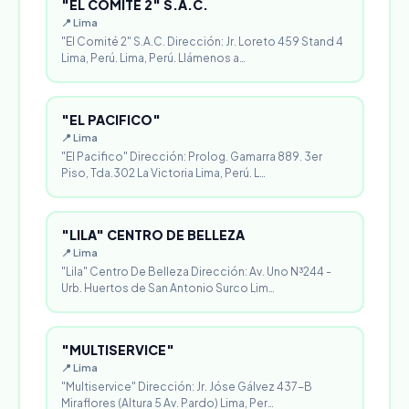
"EL COMITÉ 2" S.A.C.
📍 Lima
"El Comité 2" S.A.C. Dirección: Jr. Loreto 459 Stand 4
Lima, Perú. Lima, Perú. Llámenos a…
"EL PACIFICO"
📍 Lima
"El Pacifico" Dirección: Prolog. Gamarra 889. 3er
Piso, Tda.302 La Victoria Lima, Perú. L…
"LILA" CENTRO DE BELLEZA
📍 Lima
"Lila" Centro De Belleza Dirección: Av. Uno N³244 -
Urb. Huertos de San Antonio Surco Lim…
"MULTISERVICE"
📍 Lima
"Multiservice" Dirección: Jr. Jóse Gálvez 437-B
Miraflores (Altura 5 Av. Pardo) Lima, Per…