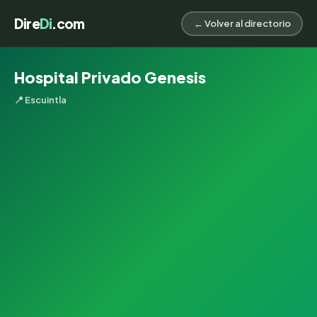
Dire
Di
.com
← Volver al directorio
Hospital Privado Genesis
📍 Escuintla