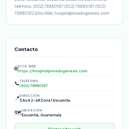
teléfono: (502) 78880187 (502) 78880187 (502)
78880182 Sitio Web: hospitalprivadogenesis.com
Contacto
SITIO WEB
🌐
https://hospitalprivadogenesis.com
TELÉFONO
📞
(502) 78880187
DIRECCIÓN
📍
3 Av A 2-68 Zona 1 Escuintla.
UBICACIÓN
🗺️
Escuintla, Guatemala