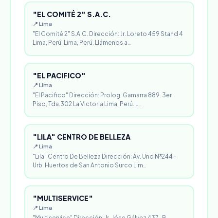
"EL COMITÉ 2" S.A.C.
📍 Lima
"El Comité 2" S.A.C. Dirección: Jr. Loreto 459 Stand 4
Lima, Perú. Lima, Perú. Llámenos a…
"EL PACIFICO"
📍 Lima
"El Pacifico" Dirección: Prolog. Gamarra 889. 3er
Piso, Tda.302 La Victoria Lima, Perú. L…
"LILA" CENTRO DE BELLEZA
📍 Lima
"Lila" Centro De Belleza Dirección: Av. Uno N³244 -
Urb. Huertos de San Antonio Surco Lim…
"MULTISERVICE"
📍 Lima
"Multiservice" Dirección: Jr. Jóse Gálvez 437-B