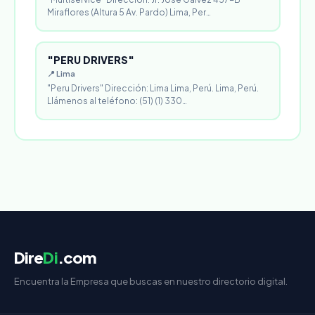
Miraflores (Altura 5 Av. Pardo) Lima, Per…
"PERU DRIVERS"
📍 Lima
"Peru Drivers" Dirección: Lima Lima, Perú. Lima, Perú.
Llámenos al teléfono: (51) (1) 330…
Dire
Di
.com
Encuentra la Empresa que buscas en nuestro directorio digital.