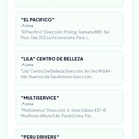
"EL PACIFICO"
📍 Lima
"El Pacifico" Dirección: Prolog. Gamarra 889. 3er
Piso, Tda.302 La Victoria Lima, Perú. L…
"LILA" CENTRO DE BELLEZA
📍 Lima
"Lila" Centro De Belleza Dirección: Av. Uno N³244 -
Urb. Huertos de San Antonio Surco Lim…
"MULTISERVICE"
📍 Lima
"Multiservice" Dirección: Jr. Jóse Gálvez 437-B
Miraflores (Altura 5 Av. Pardo) Lima, Per…
"PERU DRIVERS"