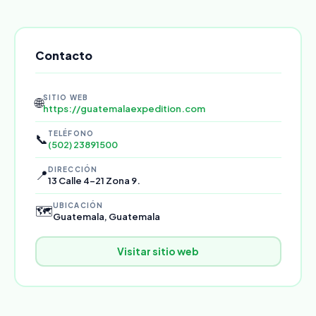
Contacto
SITIO WEB
🌐
https://guatemalaexpedition.com
TELÉFONO
📞
(502) 23891500
DIRECCIÓN
📍
13 Calle 4-21 Zona 9.
UBICACIÓN
🗺️
Guatemala, Guatemala
Visitar sitio web