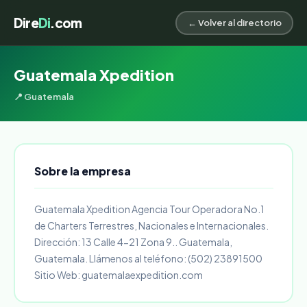
Dire
Di
.com
← Volver al directorio
Guatemala Xpedition
📍 Guatemala
Sobre la empresa
Guatemala Xpedition Agencia Tour Operadora No.1
de Charters Terrestres, Nacionales e Internacionales.
Dirección: 13 Calle 4-21 Zona 9.. Guatemala,
Guatemala. Llámenos al teléfono: (502) 23891500
Sitio Web: guatemalaexpedition.com