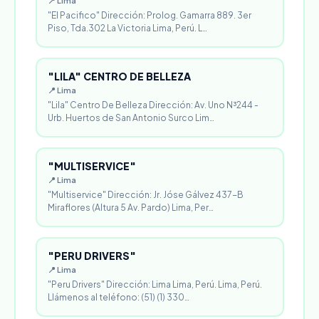
📍 Lima
"El Pacifico" Dirección: Prolog. Gamarra 889. 3er
Piso, Tda.302 La Victoria Lima, Perú. L…
"LILA" CENTRO DE BELLEZA
📍 Lima
"Lila" Centro De Belleza Dirección: Av. Uno N³244 -
Urb. Huertos de San Antonio Surco Lim…
"MULTISERVICE"
📍 Lima
"Multiservice" Dirección: Jr. Jóse Gálvez 437-B
Miraflores (Altura 5 Av. Pardo) Lima, Per…
"PERU DRIVERS"
📍 Lima
"Peru Drivers" Dirección: Lima Lima, Perú. Lima, Perú.
Llámenos al teléfono: (51) (1) 330…