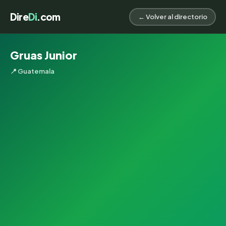
Dire
Di
.com
← Volver al directorio
Gruas Junior
📍 Guatemala