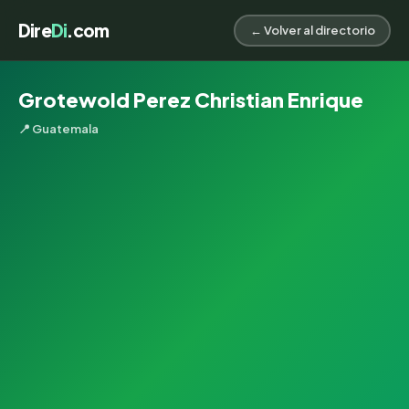
Dire
Di
.com
← Volver al directorio
Grotewold Perez Christian Enrique
📍 Guatemala