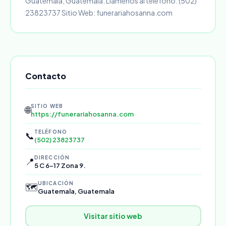
Guatemala, Guatemala. Llámenos al teléfono: (502)
23823737 Sitio Web: funerariahosanna.com
Contacto
SITIO WEB
🌐
https://funerariahosanna.com
TELÉFONO
📞
(502) 23823737
DIRECCIÓN
📍
5 C 6-17 Zona 9.
UBICACIÓN
🗺️
Guatemala, Guatemala
Visitar sitio web