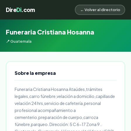
Dire
Di
.com
← Volver al directorio
Funeraria Cristiana Hosanna
📍 Guatemala
Sobre la empresa
Funeraria Cristiana Hosanna Ataúdes,trámites
legales,carro fúnebre,velación a domicilio,capillasde
velación 24 hrs,servicio de cafetería,personal
profesional acompañamiento a
cementerio,preparación de cuerpo,carroza
fúnebre,parqueo. Dirección: 5 C 6-17 Zona 9..