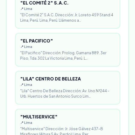
"EL COMITÉ 2" S.A.C.
📍 Lima
"El Comité 2" S.A.C. Dirección: Jr. Loreto 459 Stand 4
Lima, Perú. Lima, Perú. Llámenos a…
"EL PACIFICO"
📍 Lima
"El Pacifico" Dirección: Prolog. Gamarra 889. 3er
Piso, Tda.302 La Victoria Lima, Perú. L…
"LILA" CENTRO DE BELLEZA
📍 Lima
"Lila" Centro De Belleza Dirección: Av. Uno N³244 -
Urb. Huertos de San Antonio Surco Lim…
"MULTISERVICE"
📍 Lima
"Multiservice" Dirección: Jr. Jóse Gálvez 437-B
Miraflores (Altura 5 Av. Pardo) Lima, Per…