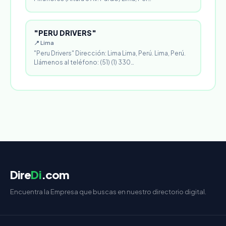
"PERU DRIVERS"
📍 Lima
"Peru Drivers" Dirección: Lima Lima, Perú. Lima, Perú.
Llámenos al teléfono: (51) (1) 330…
Dire
Di
.com
Encuentra la Empresa que buscas en nuestro directorio digital.