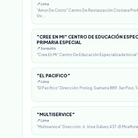
📍 Lima
"Amor De Cristo" Centro De Restauración Cristiana Pro
Viv. …
"CREE EN MI" CENTRO DE EDUCACIÓN ESPECI
PRIMARIA ESPECIAL
📍 Surquillo
"Cree En Mi" Centro De Educación Especializada Inicial Y
"EL PACIFICO"
📍 Lima
"El Pacifico" Dirección: Prolog. Gamarra 889. 3er Piso, T
"MULTISERVICE"
📍 Lima
"Multiservice" Dirección: Jr. Jóse Gálvez 437-B Miraflores