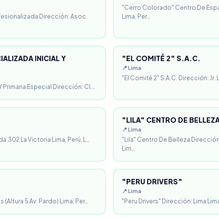
"Cerro Colorado" Centro De Espa
fesionalizada Dirección: Asoc.
Lima, Per…
ALIZADA INICIAL Y
"EL COMITÉ 2" S.A.C.
📍 Lima
"El Comité 2" S.A.C. Dirección: Jr.
 Primaria Especial Dirección: Cl.…
"LILA" CENTRO DE BELLEZ
📍 Lima
da.302 La Victoria Lima, Perú. L…
"Lila" Centro De Belleza Direcció
Lim…
"PERU DRIVERS"
📍 Lima
 (Altura 5 Av. Pardo) Lima, Per…
"Peru Drivers" Dirección: Lima Lima