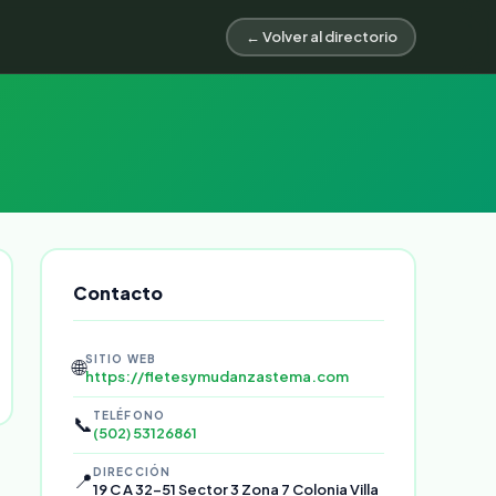
← Volver al directorio
Contacto
SITIO WEB
🌐
https://fletesymudanzastema.com
TELÉFONO
📞
(502) 53126861
DIRECCIÓN
📍
19 C A 32-51 Sector 3 Zona 7 Colonia Villa