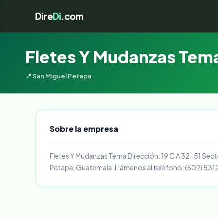
Dire
Di
.com
Fletes Y Mudanzas Tem
📍 San Miguel Petapa
Sobre la empresa
Fletes Y Mudanzas Tema Dirección: 19 C A 32-51 Secto
Petapa, Guatemala. Llámenos al teléfono: (502) 5