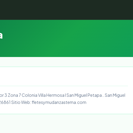
a
r 3 Zona 7 Colonia Villa Hermosa I San Miguel Petapa.. San Miguel
3126861 Sitio Web: fletesymudanzastema.com