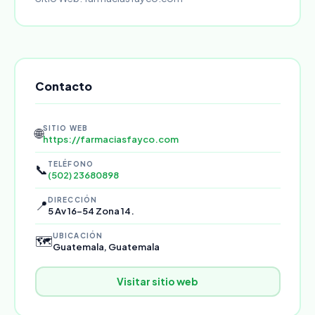
Contacto
SITIO WEB
🌐
https://farmaciasfayco.com
TELÉFONO
📞
(502) 23680898
DIRECCIÓN
📍
5 Av 16-54 Zona 14.
UBICACIÓN
🗺️
Guatemala, Guatemala
Visitar sitio web