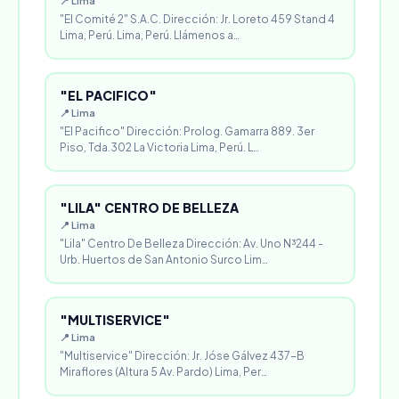
📍 Lima
"El Comité 2" S.A.C. Dirección: Jr. Loreto 459 Stand 4
Lima, Perú. Lima, Perú. Llámenos a…
"EL PACIFICO"
📍 Lima
"El Pacifico" Dirección: Prolog. Gamarra 889. 3er
Piso, Tda.302 La Victoria Lima, Perú. L…
"LILA" CENTRO DE BELLEZA
📍 Lima
"Lila" Centro De Belleza Dirección: Av. Uno N³244 -
Urb. Huertos de San Antonio Surco Lim…
"MULTISERVICE"
📍 Lima
"Multiservice" Dirección: Jr. Jóse Gálvez 437-B
Miraflores (Altura 5 Av. Pardo) Lima, Per…