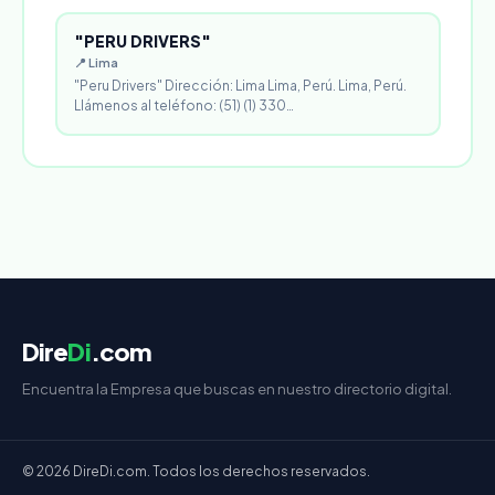
"PERU DRIVERS"
📍 Lima
"Peru Drivers" Dirección: Lima Lima, Perú. Lima, Perú.
Llámenos al teléfono: (51) (1) 330…
Dire
Di
.com
Encuentra la Empresa que buscas en nuestro directorio digital.
© 2026 DireDi.com. Todos los derechos reservados.