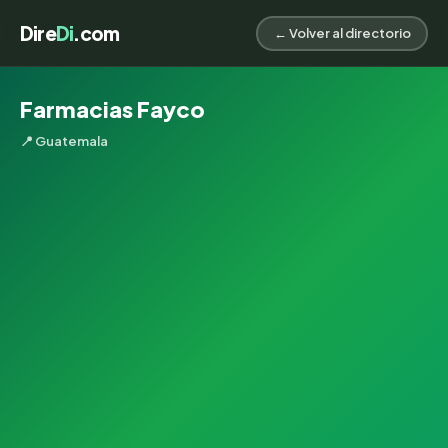
Dire
Di
.com
← Volver al directorio
Farmacias Fayco
📍 Guatemala