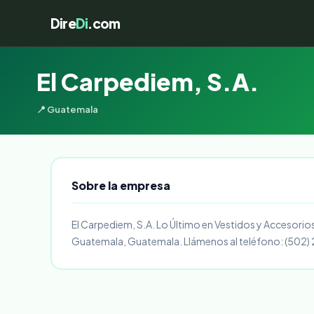
Dire
Di
.com
El Carpediem, S.A.
📍 Guatemala
Sobre la empresa
El Carpediem, S.A. Lo Último en Vestidos y Accesorios,
Guatemala, Guatemala. Llámenos al teléfono: (50