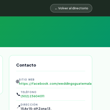
← Volver al directorio
Contacto
SITIO WEB
🌐
https://facebook.com/weddingsguatemala
TELÉFONO
📞
(502) 23604011
DIRECCIÓN
📍
15 Av 15-69 Zona 13.