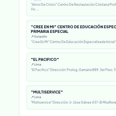
"Amor De Cristo" Centro De Restauración Cristiana Pro
Viv. …
"CREE EN MI" CENTRO DE EDUCACIÓN ESPECI
PRIMARIA ESPECIAL
📍 Surquillo
"Cree En Mi" Centro De Educación Especializada Inicial Y
"EL PACIFICO"
📍 Lima
"El Pacifico" Dirección: Prolog. Gamarra 889. 3er Piso, T
"MULTISERVICE"
📍 Lima
"Multiservice" Dirección: Jr. Jóse Gálvez 437-B Miraflores