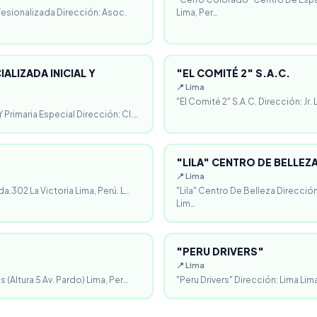
fesionalizada Dirección: Asoc.
Lima, Per…
ALIZADA INICIAL Y
"EL COMITÉ 2" S.A.C.
📍 Lima
"El Comité 2" S.A.C. Dirección: Jr.
 Primaria Especial Dirección: Cl.…
"LILA" CENTRO DE BELLEZ
📍 Lima
da.302 La Victoria Lima, Perú. L…
"Lila" Centro De Belleza Direcció
Lim…
"PERU DRIVERS"
📍 Lima
 (Altura 5 Av. Pardo) Lima, Per…
"Peru Drivers" Dirección: Lima Lima