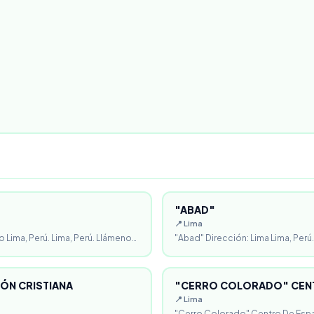
"ABAD"
📍 Lima
o Lima, Perú. Lima, Perú. Llámeno…
"Abad" Dirección: Lima Lima, Perú.
ÓN CRISTIANA
"CERRO COLORADO" CENT
📍 Lima
"Cerro Colorado" Centro De Espa