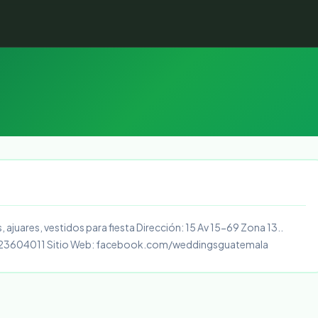
 ajuares, vestidos para fiesta Dirección: 15 Av 15-69 Zona 13..
2) 23604011 Sitio Web: facebook.com/weddingsguatemala