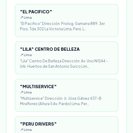
"EL PACIFICO"
📍 Lima
"El Pacifico" Dirección: Prolog. Gamarra 889. 3er
Piso, Tda.302 La Victoria Lima, Perú. L…
"LILA" CENTRO DE BELLEZA
📍 Lima
"Lila" Centro De Belleza Dirección: Av. Uno N³244 -
Urb. Huertos de San Antonio Surco Lim…
"MULTISERVICE"
📍 Lima
"Multiservice" Dirección: Jr. Jóse Gálvez 437-B
Miraflores (Altura 5 Av. Pardo) Lima, Per…
"PERU DRIVERS"
📍 Lima