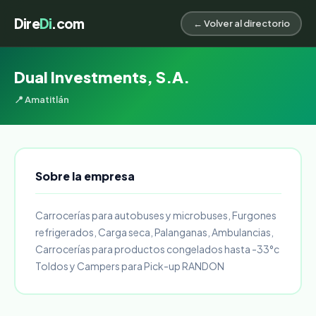
Dire
Di
.com
← Volver al directorio
Dual Investments, S.A.
📍 Amatitlán
Sobre la empresa
Carrocerías para autobuses y microbuses, Furgones
refrigerados, Carga seca, Palanganas, Ambulancias,
Carrocerías para productos congelados hasta -33°c
Toldos y Campers para Pick-up RANDON