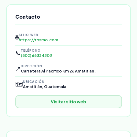
Contacto
SITIO WEB
🌐
https://rosmo.com
TELÉFONO
📞
(502) 66334303
DIRECCIÓN
📍
Carretera Al Pacifico Km 26 Amatitlan.
UBICACIÓN
🗺️
Amatitlán, Guatemala
Visitar sitio web