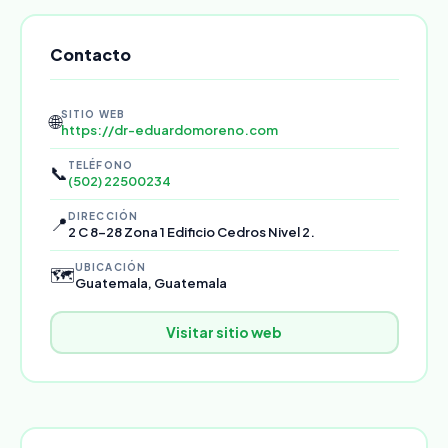
Contacto
SITIO WEB
🌐
https://dr-eduardomoreno.com
TELÉFONO
📞
(502) 22500234
DIRECCIÓN
📍
2 C 8-28 Zona 1 Edificio Cedros Nivel 2.
UBICACIÓN
🗺️
Guatemala, Guatemala
Visitar sitio web