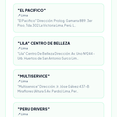
"EL PACIFICO"
📍 Lima
"El Pacifico" Dirección: Prolog. Gamarra 889. 3er
Piso, Tda.302 La Victoria Lima, Perú. L…
"LILA" CENTRO DE BELLEZA
📍 Lima
"Lila" Centro De Belleza Dirección: Av. Uno N³244 -
Urb. Huertos de San Antonio Surco Lim…
"MULTISERVICE"
📍 Lima
"Multiservice" Dirección: Jr. Jóse Gálvez 437-B
Miraflores (Altura 5 Av. Pardo) Lima, Per…
"PERU DRIVERS"
📍 Lima