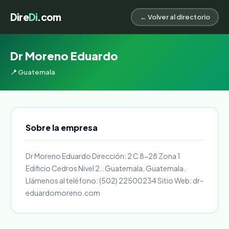
Dire
Di
.com
← Volver al directorio
Dr Moreno Eduardo
📍 Guatemala
Sobre la empresa
Dr Moreno Eduardo Dirección: 2 C 8-28 Zona 1
Edificio Cedros Nivel 2.. Guatemala, Guatemala.
Llámenos al teléfono: (502) 22500234 Sitio Web: dr-
eduardomoreno.com