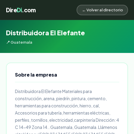
Dire
Di
.com
← Volver al directorio
Distribuidora El Elefante
📍 Guatemala
Sobre la empresa
Distribuidora El Elefante Materiales para
construcción, arena, piedrín, pintura, cemento,
herramientas para construcción, hierro, cal,
Accesorios para tubería, herramientas eléctricas,
perfiles, tornillos, electricidad,carpintería Dirección: 4
C 14-49 Zona 14.. Guatemala, Guatemala. Llámenos