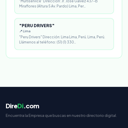
"Multiservice" Dirección: Jr. Jóse Gálvez 437-B
Miraflores (Altura 5 Av. Pardo) Lima, Per…
"PERU DRIVERS"
📍 Lima
"Peru Drivers" Dirección: Lima Lima, Perú. Lima, Perú.
Llámenos al teléfono: (51) (1) 330…
Dire
Di
.com
Encuentra la Empresa que buscas en nuestro directorio digital.