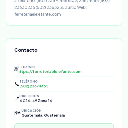
al teléfono: (502) 23674455 (502) 23674455 (502)
23630236 (502) 23632352 Sitio Web:
ferreteriaelelefante.com
Contacto
SITIO WEB
🌐
https://ferreteriaelelefante.com
TELÉFONO
📞
(502) 23674455
DIRECCIÓN
📍
4 C 14-49 Zona 14.
UBICACIÓN
🗺️
Guatemala, Guatemala