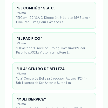
"EL COMITÉ 2" S.A.C.
📍 Lima
"El Comité 2" S.A.C. Dirección: Jr. Loreto 459 Stand 4
Lima, Perú. Lima, Perú. Llámenos a…
"EL PACIFICO"
📍 Lima
"El Pacifico" Dirección: Prolog. Gamarra 889. 3er
Piso, Tda.302 La Victoria Lima, Perú. L…
"LILA" CENTRO DE BELLEZA
📍 Lima
"Lila" Centro De Belleza Dirección: Av. Uno N³244 -
Urb. Huertos de San Antonio Surco Lim…
"MULTISERVICE"
📍 Lima