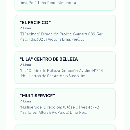
Lima, Perú. Lima, Perú. Llámenos a…
"EL PACIFICO"
📍 Lima
"El Pacifico" Dirección: Prolog. Gamarra 889. 3er
Piso, Tda.302 La Victoria Lima, Perú. L…
"LILA" CENTRO DE BELLEZA
📍 Lima
"Lila" Centro De Belleza Dirección: Av. Uno N³244 -
Urb. Huertos de San Antonio Surco Lim…
"MULTISERVICE"
📍 Lima
"Multiservice" Dirección: Jr. Jóse Gálvez 437-B
Miraflores (Altura 5 Av. Pardo) Lima, Per…