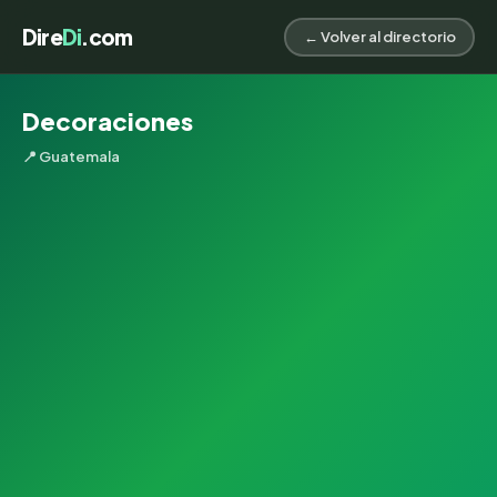
Dire
Di
.com
← Volver al directorio
Decoraciones
📍 Guatemala