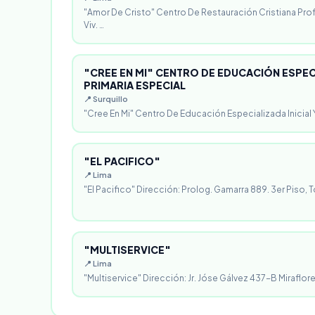
"Amor De Cristo" Centro De Restauración Cristiana Pro
Viv. …
"CREE EN MI" CENTRO DE EDUCACIÓN ESPECI
PRIMARIA ESPECIAL
📍 Surquillo
"Cree En Mi" Centro De Educación Especializada Inicial Y
"EL PACIFICO"
📍 Lima
"El Pacifico" Dirección: Prolog. Gamarra 889. 3er Piso, T
"MULTISERVICE"
📍 Lima
"Multiservice" Dirección: Jr. Jóse Gálvez 437-B Miraflores