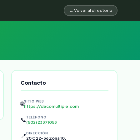
← Volver al directorio
Contacto
SITIO WEB
🌐
https://decomultiple.com
TELÉFONO
📞
(502) 23371053
DIRECCIÓN
📍
20 C 22-56 Zona 10.