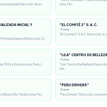
fesionalizada Dirección: Asoc.
Lima, Per…
ALIZADA INICIAL Y
"EL COMITÉ 2" S.A.C.
📍 Lima
"El Comité 2" S.A.C. Dirección: Jr.
 Primaria Especial Dirección: Cl.…
"LILA" CENTRO DE BELLEZ
📍 Lima
da.302 La Victoria Lima, Perú. L…
"Lila" Centro De Belleza Direcció
Lim…
"PERU DRIVERS"
📍 Lima
 (Altura 5 Av. Pardo) Lima, Per…
"Peru Drivers" Dirección: Lima Lima