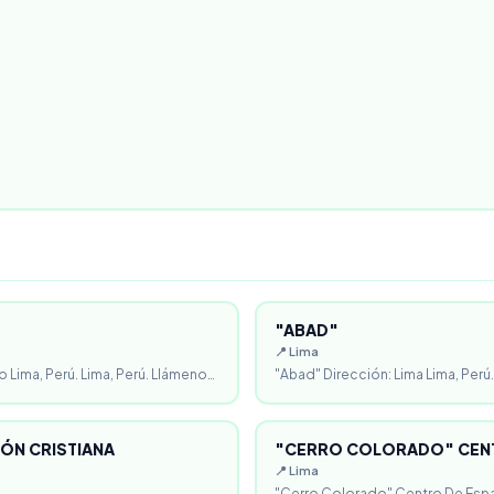
"ABAD"
📍 Lima
o Lima, Perú. Lima, Perú. Llámeno…
"Abad" Dirección: Lima Lima, Perú.
ÓN CRISTIANA
"CERRO COLORADO" CENT
📍 Lima
"Cerro Colorado" Centro De Espa