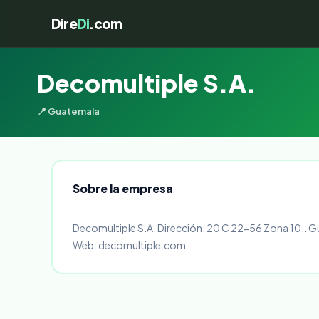
Dire
Di
.com
Decomultiple S.A.
📍 Guatemala
Sobre la empresa
Decomultiple S.A. Dirección: 20 C 22-56 Zona 10.. 
Web: decomultiple.com