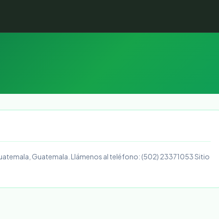
Guatemala, Guatemala. Llámenos al teléfono: (502) 23371053 Sitio