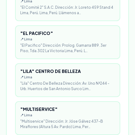
📍 Lima
"El Comité 2" S.A.C. Dirección: Jr. Loreto 459 Stand 4
Lima, Perú. Lima, Perú. Llámenos a…
"EL PACIFICO"
📍 Lima
"El Pacifico" Dirección: Prolog. Gamarra 889. 3er
Piso, Tda.302 La Victoria Lima, Perú. L…
"LILA" CENTRO DE BELLEZA
📍 Lima
"Lila" Centro De Belleza Dirección: Av. Uno N³244 -
Urb. Huertos de San Antonio Surco Lim…
"MULTISERVICE"
📍 Lima
"Multiservice" Dirección: Jr. Jóse Gálvez 437-B
Miraflores (Altura 5 Av. Pardo) Lima, Per…