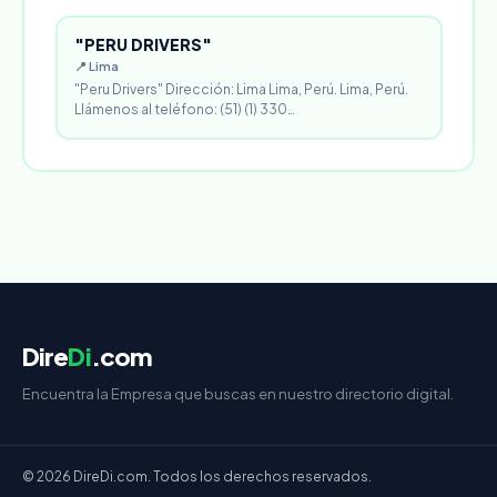
"PERU DRIVERS"
📍 Lima
"Peru Drivers" Dirección: Lima Lima, Perú. Lima, Perú.
Llámenos al teléfono: (51) (1) 330…
Dire
Di
.com
Encuentra la Empresa que buscas en nuestro directorio digital.
© 2026 DireDi.com. Todos los derechos reservados.