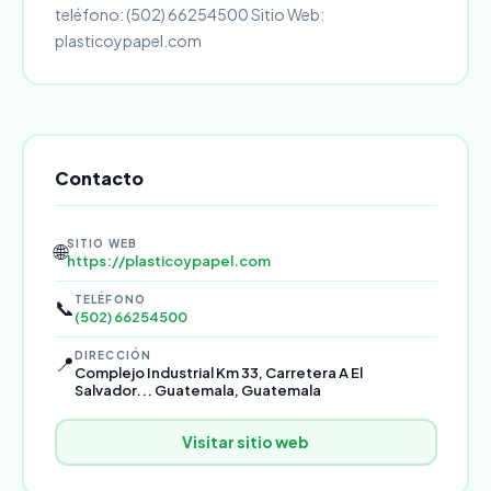
teléfono: (502) 66254500 Sitio Web:
plasticoypapel.com
Contacto
SITIO WEB
🌐
https://plasticoypapel.com
TELÉFONO
📞
(502) 66254500
DIRECCIÓN
📍
Complejo Industrial Km 33, Carretera A El
Salvador... Guatemala, Guatemala
Visitar sitio web