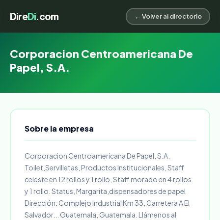
Dire
Di
.com
← Volver al directorio
Corporacion Centroamericana De
Papel, S.A.
Sobre la empresa
Corporacion Centroamericana De Papel, S.A.
Toilet,Servilletas, Productos Institucionales, Staff
celeste en 12 rollos y 1 rollo, Staff morado en 4 rollos
y 1 rollo. Status, Margarita,dispensadores de papel
Dirección: Complejo Industrial Km 33, Carretera A El
Salvador... Guatemala, Guatemala. Llámenos al